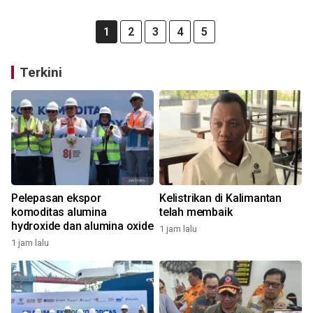
1
2
3
4
5
Terkini
Pelepasan ekspor
Kelistrikan di Kalimantan
komoditas alumina
telah membaik
hydroxide dan alumina oxide
1 jam lalu
1 jam lalu