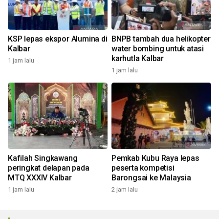
KSP lepas ekspor Alumina di
BNPB tambah dua helikopter
Kalbar
water bombing untuk atasi
karhutla Kalbar
1 jam lalu
1 jam lalu
Kafilah Singkawang
Pemkab Kubu Raya lepas
peringkat delapan pada
peserta kompetisi
MTQ XXXIV Kalbar
Barongsai ke Malaysia
1 jam lalu
2 jam lalu