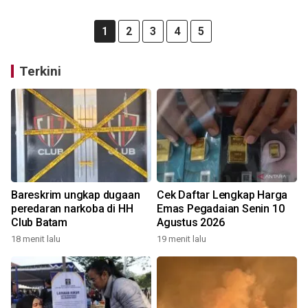
1
2
3
4
5
Terkini
Bareskrim ungkap dugaan
Cek Daftar Lengkap Harga
peredaran narkoba di HH
Emas Pegadaian Senin 10
Club Batam
Agustus 2026
18 menit lalu
19 menit lalu