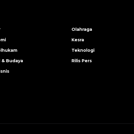
r
Olahraga
omi
Kesra
olhukam
Teknologi
l & Budaya
Rilis Pers
isnis