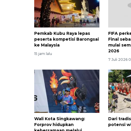
Pemkab Kubu Raya lepas
FIFA perk
peserta kompetisi Barongsai
Final seba
ke Malaysia
mulai semi
2026
15 jam lalu
7 Juli 2026 
Wali Kota Singkawang:
Dari tradi
Forprov hidupkan
potensi w
kebersamaan melalui