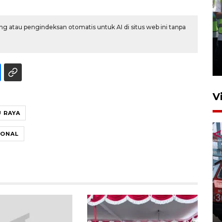
g atau pengindeksan otomatis untuk AI di situs web ini tanpa
Kalbar siaga darurat karhutla
hingga November
30 Juli 2026 09:29
V
 RAYA
IONAL
Pontianak alokasikan
anggaran khusus anak
penderita kanker dan jantung