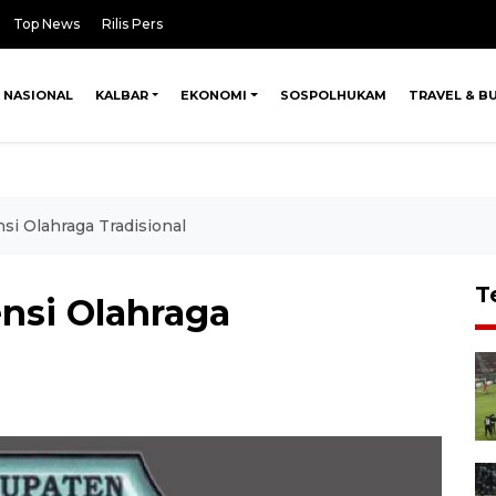
Top News
Rilis Pers
NASIONAL
KALBAR
EKONOMI
SOSPOLHUKAM
TRAVEL & B
si Olahraga Tradisional
T
nsi Olahraga