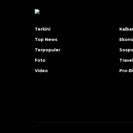
Terkini
Kalba
Top News
Ekon
Terpopuler
Sosp
Foto
Trave
Video
Pro-B