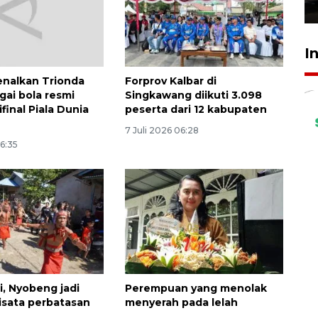
23 Juli 2026 19:17
I
enalkan Trionda
Forprov Kalbar di
gai bola resmi
Singkawang diikuti 3.098
final Piala Dunia
peserta dari 12 kabupaten
7 Juli 2026 06:28
06:35
si, Nyobeng jadi
Perempuan yang menolak
isata perbatasan
menyerah pada lelah