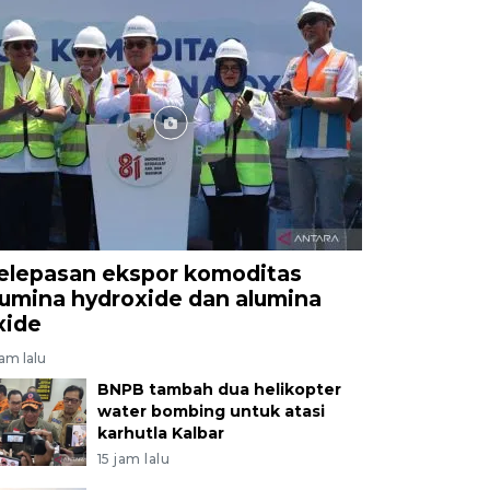
elepasan ekspor komoditas
lumina hydroxide dan alumina
xide
jam lalu
BNPB tambah dua helikopter
water bombing untuk atasi
karhutla Kalbar
15 jam lalu