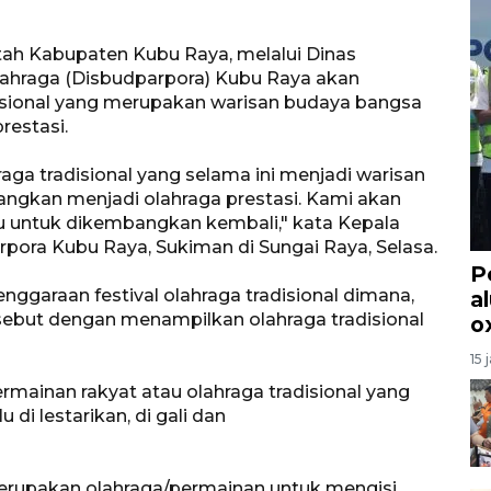
tah Kabupaten Kubu Raya, melalui Dinas
ahraga (Disbudparpora) Kubu Raya akan
disional yang merupakan warisan budaya bangsa
restasi.
ga tradisional yang selama ini menjadi warisan
ngkan menjadi olahraga prestasi. Kami akan
itu untuk dikembangkan kembali," kata Kepala
ora Kubu Raya, Sukiman di Sungai Raya, Selasa.
P
ggaraan festival olahraga tradisional dimana,
a
rsebut dengan menampilkan olahraga tradisional
o
15 
ermainan rakyat atau olahraga tradisional yang
i lestarikan, di gali dan
n merupakan olahraga/permainan untuk mengisi