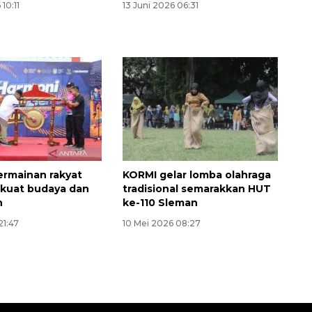
10:11
13 Juni 2026 06:31
permainan rakyat
KORMI gelar lomba olahraga
Awas penipuan berbasis AI
rkuat budaya dan
tradisional semarakkan HUT
n
ke-110 Sleman
2026-08-07 13:45:00
21:47
10 Mei 2026 08:27