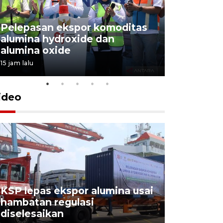
Pelepasan ekspor komoditas
alumina hydroxide dan
Garuda T
alumina oxide
Menang T
15 jam lalu
4 Agustus 202
ideo
KSP lepas ekspor alumina usai
Pelindo o
hambatan regulasi
ekspor-im
diselesaikan
kemas