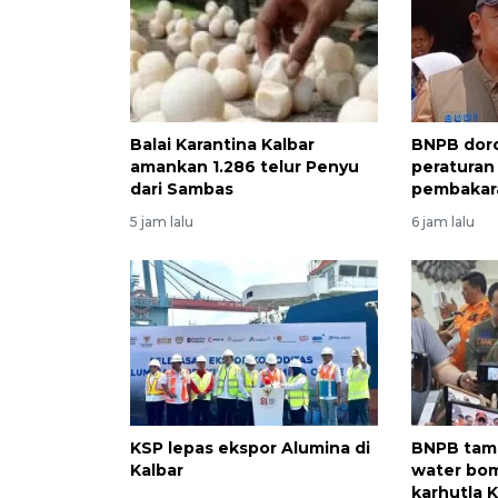
Balai Karantina Kalbar
BNPB dor
amankan 1.286 telur Penyu
peraturan
dari Sambas
pembakara
5 jam lalu
6 jam lalu
KSP lepas ekspor Alumina di
BNPB tamb
Kalbar
water bom
karhutla K