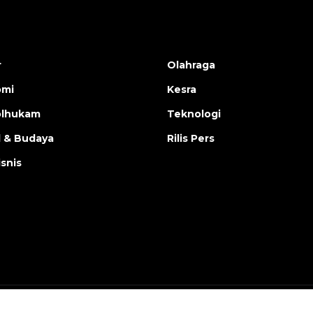
r
Olahraga
omi
Kesra
olhukam
Teknologi
l & Budaya
Rilis Pers
isnis