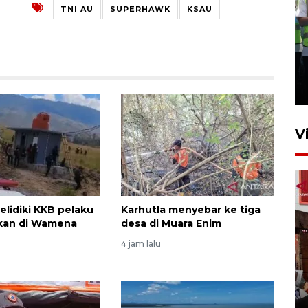
TNI AU
SUPERHAWK
KSAU
Kalbar siaga darurat karhutla
hingga November
30 Juli 2026 09:29
V
selidiki KKB pelaku
Karhutla menyebar ke tiga
an di Wamena
desa di Muara Enim
4 jam lalu
Satgas pangan Pontianak
inspeksi alur distribusi
makanan strategis