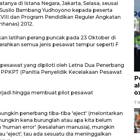
tanya di Istana Negara, Jakarta, Selasa, seusai
 Susilo Bambang Yudhoyono kepada peserta
VIII dan Program Pendidikan Reguler Angkatan
hanas) 2012.
n latihan perang puncak pada 23 Oktober di
erahkan semua jenis pesawat tempur seperti F
esawat yang dipiloti oleh Letna Dua Penerbang
leh PPKPT (Panitia Penyelidik Kecelakaan Pesawat
P
a
o
rjadi hingga membuat pilot pesawat
7 
mungkin penerbang tiba-tiba 'eject' (melontarkan
 mungkin kena burunglah atau apa kita belum
kan 'human error' (kesalahan manusia), mungkin
 'eject', tau ada sesuatu dia meninggalkan