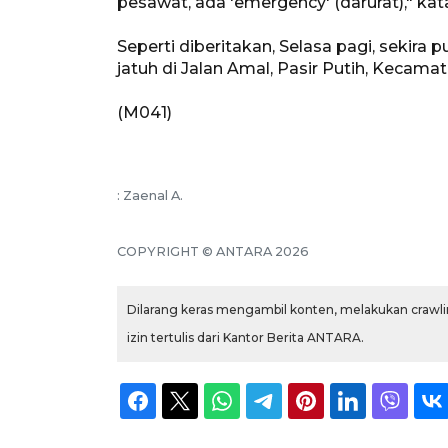
pesawat, ada 'emergency' (darurat)," kat
Seperti diberitakan, Selasa pagi, sekir
jatuh di Jalan Amal, Pasir Putih, Kecama
(M041)
: Zaenal A.
COPYRIGHT © ANTARA 2026
Dilarang keras mengambil konten, melakukan crawlin
izin tertulis dari Kantor Berita ANTARA.