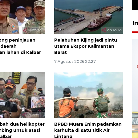
24 Juli 2026 16:30
I
ong peninjauan
Pelabuhan Kijing jadi pintu
 daerah
utama Ekspor Kalimantan
n lahan di Kalbar
Barat
7 Agustus 2026 22:27
ah dua helikopter
BPBD Muara Enim padamkan
bing untuk atasi
karhulta di satu titik Air
albar
Lintang