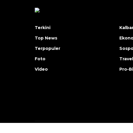
Terkini
Kalba
Top News
Ekon
Terpopuler
Sosp
Foto
Trave
Video
Pro-B