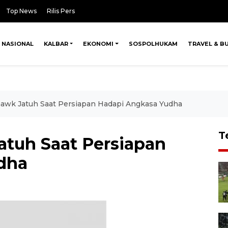
Top News
Rilis Pers
NASIONAL
KALBAR
EKONOMI
SOSPOLHUKAM
TRAVEL & B
awk Jatuh Saat Persiapan Hadapi Angkasa Yudha
T
tuh Saat Persiapan
dha