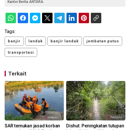
Kantor Berita ANTARA.
Tags:
banjir
landak
banjir landak
jembatan putus
transportasi
Terkait
g
SAR temukan jasad korban
Dishut: Peningkatan tutupan