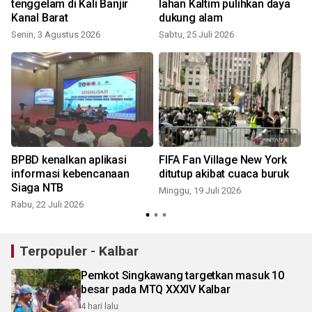
s
tenggelam di Kali Banjir
lahan Kaltim pulihkan daya
Kanal Barat
dukung alam
Senin, 3 Agustus 2026
Sabtu, 25 Juli 2026
R
BPBD kenalkan aplikasi
FIFA Fan Village New York
informasi kebencanaan
ditutup akibat cuaca buruk
Siaga NTB
Minggu, 19 Juli 2026
Rabu, 22 Juli 2026
K
Terpopuler - Kalbar
Pemkot Singkawang targetkan masuk 10
besar pada MTQ XXXIV Kalbar
4 hari lalu