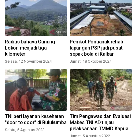
Radius bahaya Gunung
Pemkot Pontianak rehab
Lokon menjadi tiga
lapangan PSP jadi pusat
kilometer
sepak bola di Kalbar
Selasa, 12 November 2024
Jumat, 18 Oktober 2024
TNI beri layanan kesehatan
Tim Pengawas dan Evaluasi
"door to door" di Bulukumba
Mabes TNI AD tinjau
pelaksanaan TMMD Kapuas
Sabtu, 5 Agustus 2023
Hulu
Jumat, 5 Agustus 2022
K