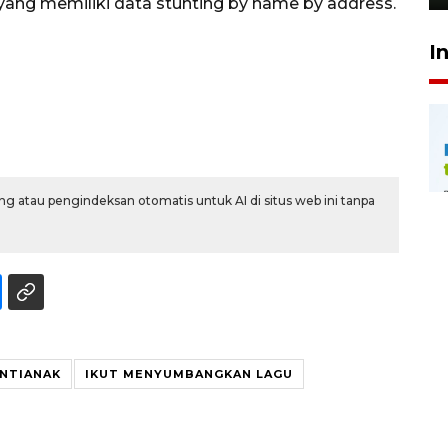
ang memiliki data stunting by name by address.
I
g atau pengindeksan otomatis untuk AI di situs web ini tanpa
NTIANAK
IKUT MENYUMBANGKAN LAGU