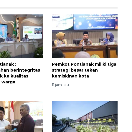
ianak :
Pemkot Pontianak miliki tiga
Memberantas kejahatan
han berintegritas
strategi besar tekan
jalanan Jakarta
 ke kualitas
kemiskinan kota
2026-08-05 18:00:00
n warga
11 jam lalu