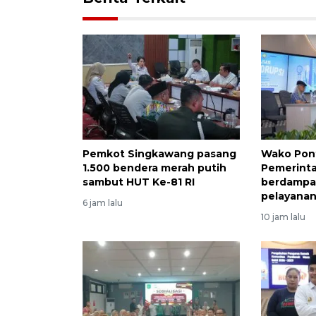
Pemkot Singkawang pasang
Wako Pont
1.500 bendera merah putih
Pemerinta
sambut HUT Ke-81 RI
berdampak
pelayana
6 jam lalu
10 jam lalu