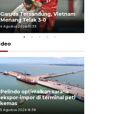
Garuda Tersandung, Vietnam
Karhutla 
Menang Telak 3-0
sekolah d
4 Agustus 2026 01:39
2 Agustus 202
ideo
Pelindo optimalkan sarana
Kesbangp
ekspor-impor di terminal peti
antisipasi
kemas
karhutla
5 Agustus 2026 18:38
3 Agustus 202