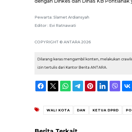
dengan Dinkes dan Dinas KB Pontianak y
Pewarta: Slamet Ardiansyah
Editor : Evi Ratnawati
COPYRIGHT © ANTARA 2026
Dilarang keras mengambil konten, melakukan crawlin
izin tertulis dari Kantor Berita ANTARA.
WALI KOTA
DAN
KETUA DPRD
PO
Berita Terkait