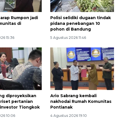
arap Rumpon jadi
Polisi selidiki dugaan tindak
unitas di
pidana penebangan 10
k
pohon di Bandung
26 15:36
5 Agustus 2026 11:46
g diproyeksikan
Ario Sabrang kembali
 riset pertanian
nakhodai Rumah Komunitas
investor Tiongkok
Pontianak
026 10:06
4 Agustus 2026 19:10