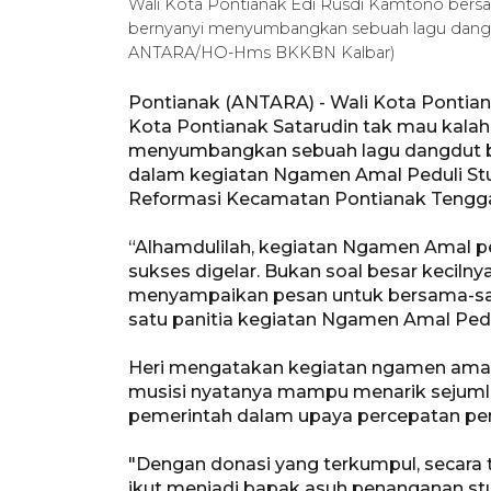
Wali Kota Pontianak Edi Rusdi Kamtono bers
bernyanyi menyumbangkan sebuah lagu dangdut
ANTARA/HO-Hms BKKBN Kalbar)
Pontianak (ANTARA) - Wali Kota Ponti
Kota Pontianak Satarudin tak mau kalah
menyumbangkan sebuah lagu dangdut ber
dalam kegiatan Ngamen Amal Peduli Stu
Reformasi Kecamatan Pontianak Tengg
“Alhamdulilah, kegiatan Ngamen Amal ped
sukses digelar. Bukan soal besar kecilny
menyampaikan pesan untuk bersama-sama
satu panitia kegiatan Ngamen Amal Pedul
Heri mengatakan kegiatan ngamen amal
musisi nyatanya mampu menarik sejumla
pemerintah dalam upaya percepatan pen
"Dengan donasi yang terkumpul, secara ta
ikut menjadi bapak asuh penanganan stunt