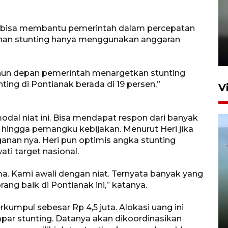
Karhutla Kalimantan Barat
l bisa membantu pemerintah dalam percepatan
terluas di Indonesia
anan stunting hanya menggunakan anggaran
22 Juli 2026 10:51
tahun depan pemerintah menargetkan stunting
ting di Pontianak berada di 19 persen,”
V
dal niat ini. Bisa mendapat respon dari banyak
 hingga pemangku kebijakan. Menurut Heri jika
an nya. Heri pun optimis angka stunting
ati target nasional.
ma. Kami awali dengan niat. Ternyata banyak yang
Optimalkan aset negara,
rang baik di Pontianak ini,” katanya.
Bulog luncurkan kawasan
bisnis di Pontianak
rkumpul sebesar Rp 4,5 juta. Alokasi uang ini
apar stunting. Datanya akan dikoordinasikan
22 Juli 2026 17:09