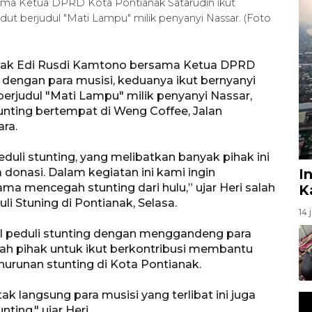
ama Ketua DPRD Kota Pontianak Satarudin ikut
 berjudul "Mati Lampu" milik penyanyi Nassar. (Foto
anak Edi Rusdi Kamtono bersama Ketua DPRD
 dengan para musisi, keduanya ikut bernyanyi
judul "Mati Lampu" milik penyanyi Nassar,
nting bertempat di Weng Coffee, Jalan
ara.
uli stunting, yang melibatkan banyak pihak ini
a donasi. Dalam kegiatan ini kami ingin
I
 mencegah stunting dari hulu,” ujar Heri salah
K
i Stuning di Pontianak, Selasa.
14 
 peduli stunting dengan menggandeng para
h pihak untuk ikut berkontribusi membantu
urunan stunting di Kota Pontianak.
k langsung para musisi yang terlibat ini juga
ing," ujar Heri.