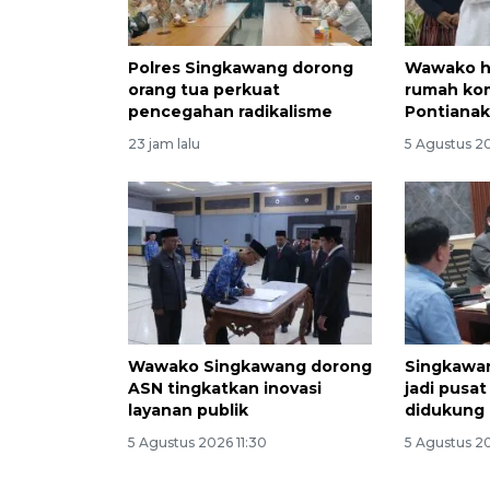
Polres Singkawang dorong
Wawako h
orang tua perkuat
rumah kom
pencegahan radikalisme
Pontiana
23 jam lalu
5 Agustus 20
Wawako Singkawang dorong
Singkawan
ASN tingkatkan inovasi
jadi pusat
layanan publik
didukung 
5 Agustus 2026 11:30
5 Agustus 2