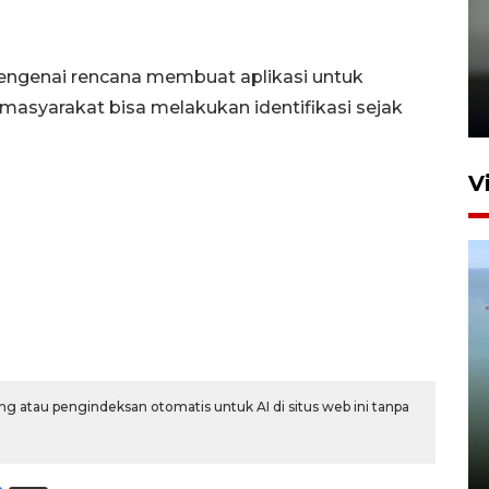
Karhutla Kalimantan Barat
engenai rencana membuat aplikasi untuk
terluas di Indonesia
masyarakat bisa melakukan identifikasi sejak
22 Juli 2026 10:51
V
Optimalkan aset negara,
g atau pengindeksan otomatis untuk AI di situs web ini tanpa
Bulog luncurkan kawasan
bisnis di Pontianak
22 Juli 2026 17:09