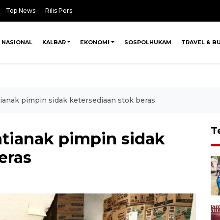
Top News
Rilis Pers
NASIONAL
KALBAR
EKONOMI
SOSPOLHUKAM
TRAVEL & B
ianak pimpin sidak ketersediaan stok beras
T
ntianak pimpin sidak
eras