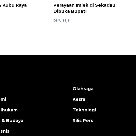
A Kubu Raya
Perayaan Imlek di Sekadau
Dibuka Bupati
baru saja
r
Olahraga
omi
Kesra
olhukam
Teknologi
l & Budaya
Rilis Pers
isnis