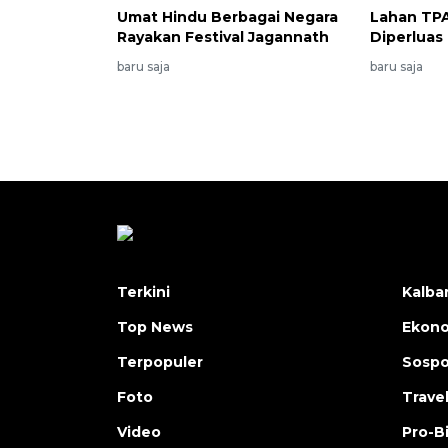
Umat Hindu Berbagai Negara
Lahan TP
Rayakan Festival Jagannath
Diperluas
baru saja
baru saja
Terkini
Kalba
Top News
Ekon
Terpopuler
Sosp
Foto
Trave
Video
Pro-B