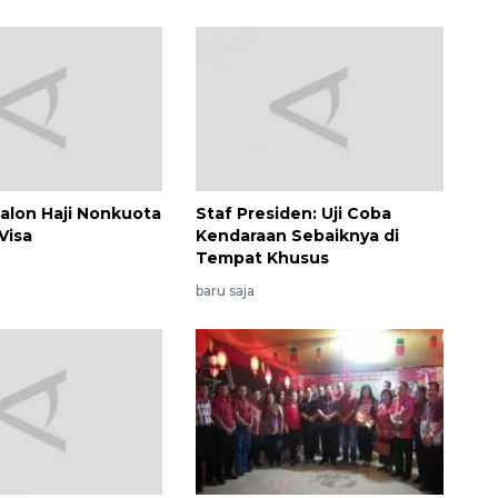
alon Haji Nonkuota
Staf Presiden: Uji Coba
Visa
Kendaraan Sebaiknya di
Waspadai penyakit saat
Tempat Khusus
musim kemarau
baru saja
2026-08-05 12:00:00