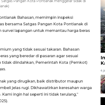
 Satgas Pangan Kota Pontianak menggelar sidak di
ianak)
Pontianak Bahasan, memimpin inspeksi
ras bersama Satgas Pangan Kota Pontianak di
an survei lapangan untuk memantau harga beras
emium yang tidak sesuai takaran. Bahasan
eras yang beredar di pasaran agar sesuai
I
 tidak diindahkan, Pemerintah Kota (Pemkot)
K
as.
4 j
hak yang dirugikan, baik distributor maupun
mbeli jelas rugi. Dikhawatirkan keresahan warga
ami ingin hal seperti ini tidak terulang,”
025).