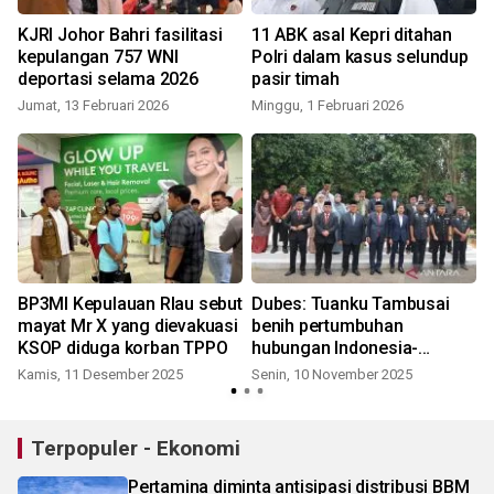
KJRI Johor Bahri fasilitasi
11 ABK asal Kepri ditahan
kepulangan 757 WNI
Polri dalam kasus selundup
deportasi selama 2026
pasir timah
Jumat, 13 Februari 2026
Minggu, 1 Februari 2026
BP3MI Kepulauan RIau sebut
Dubes: Tuanku Tambusai
i
mayat Mr X yang dievakuasi
benih pertumbuhan
KSOP diduga korban TPPO
hubungan Indonesia-
Malaysia
Kamis, 11 Desember 2025
Senin, 10 November 2025
S
Terpopuler - Ekonomi
Pertamina diminta antisipasi distribusi BBM