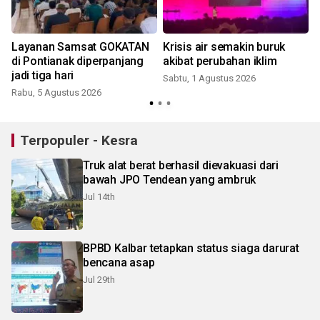
Layanan Samsat GOKATAN
Krisis air semakin buruk
di Pontianak diperpanjang
akibat perubahan iklim
jadi tiga hari
Sabtu, 1 Agustus 2026
Rabu, 5 Agustus 2026
R
Terpopuler - Kesra
Truk alat berat berhasil dievakuasi dari
bawah JPO Tendean yang ambruk
Jul 14th
BPBD Kalbar tetapkan status siaga darurat
bencana asap
Jul 29th