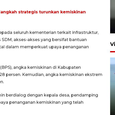
angkah strategis turunkan kemiskinan
Karhutla Kalimantan Barat
terluas di Indonesia
22 Juli 2026 10:51
epada seluruh kementerian terkait infrastruktur,
 SDM, akses-akses yang bersifat bantuan
V
otal dalam memperkuat upaya penanganan
 (BPS), angka kemiskinan di Kabupaten
28 persen. Kemudian, angka kemiskinan ekstrem
n.
Optimalkan aset negara,
in berdialog dengan kepala desa, pendamping
Bulog luncurkan kawasan
paya penanganan kemiskinan yang telah
bisnis di Pontianak
22 Juli 2026 17:09