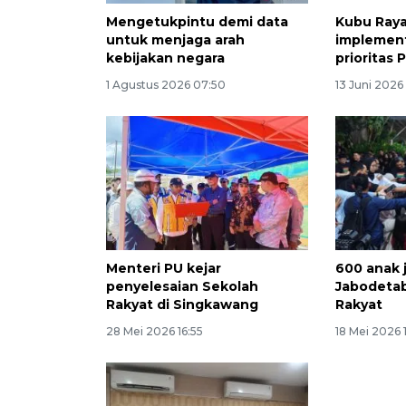
Mengetukpintu demi data
Kubu Raya
untuk menjaga arah
implement
kebijakan negara
prioritas 
1 Agustus 2026 07:50
13 Juni 2026
Menteri PU kejar
600 anak 
penyelesaian Sekolah
Jabodeta
Rakyat di Singkawang
Rakyat
28 Mei 2026 16:55
18 Mei 2026 