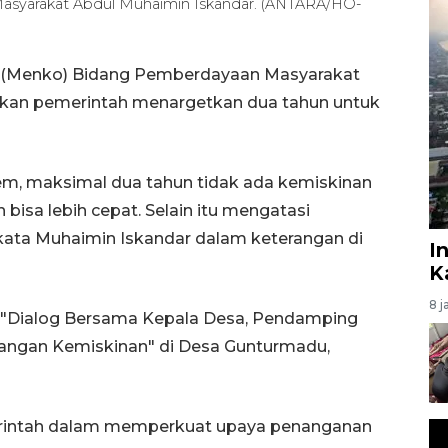
asyarakat Abdul Muhaimin Iskandar. (ANTARA/HO-
or (Menko) Bidang Pemberdayaan Masyarakat
kan pemerintah menargetkan dua tahun untuk
m, maksimal dua tahun tidak ada kemiskinan
isa lebih cepat. Selain itu mengatasi
kata Muhaimin Iskandar dalam keterangan di
I
K
8 j
n "Dialog Bersama Kepala Desa, Pendamping
angan Kemiskinan" di Desa Gunturmadu,
intah dalam memperkuat upaya penanganan