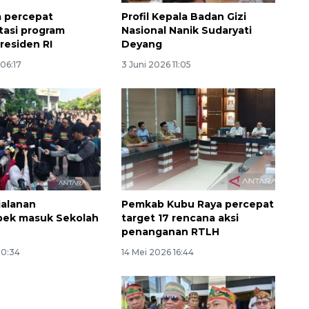
 percepat
Profil Kepala Badan Gizi
asi program
Nasional Nanik Sudaryati
Presiden RI
Deyang
 06:17
3 Juni 2026 11:05
jalanan
Pemkab Kubu Raya percepat
bek masuk Sekolah
target 17 rencana aksi
penanganan RTLH
10:34
14 Mei 2026 16:44