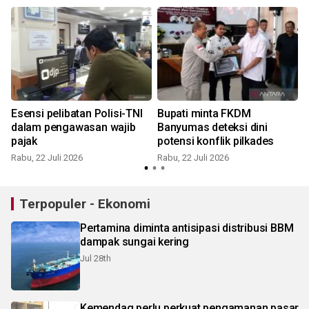
Esensi pelibatan Polisi-TNI
Bupati minta FKDM
dalam pengawasan wajib
Banyumas deteksi dini
pajak
potensi konflik pilkades
Rabu, 22 Juli 2026
Rabu, 22 Juli 2026
S
Terpopuler - Ekonomi
Pertamina diminta antisipasi distribusi BBM
dampak sungai kering
Jul 28th
Kemendag perlu perkuat pengamanan pasar