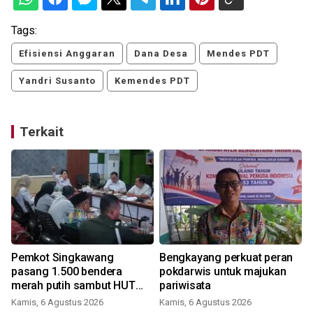
Tags:
Efisiensi Anggaran
Dana Desa
Mendes PDT
Yandri Susanto
Kemendes PDT
Terkait
Pemkot Singkawang
Bengkayang perkuat peran
pasang 1.500 bendera
pokdarwis untuk majukan
merah putih sambut HUT
pariwisata
Ke-81 RI
Kamis, 6 Agustus 2026
Kamis, 6 Agustus 2026
M