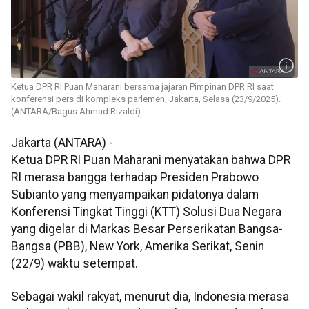
Ketua DPR RI Puan Maharani bersama jajaran Pimpinan DPR RI saat
konferensi pers di kompleks parlemen, Jakarta, Selasa (23/9/2025).
(ANTARA/Bagus Ahmad Rizaldi)
Jakarta (ANTARA) -
Ketua DPR RI Puan Maharani menyatakan bahwa DPR
RI merasa bangga terhadap Presiden Prabowo
Subianto yang menyampaikan pidatonya dalam
Konferensi Tingkat Tinggi (KTT) Solusi Dua Negara
yang digelar di Markas Besar Perserikatan Bangsa-
Bangsa (PBB), New York, Amerika Serikat, Senin
(22/9) waktu setempat.
Sebagai wakil rakyat, menurut dia, Indonesia merasa