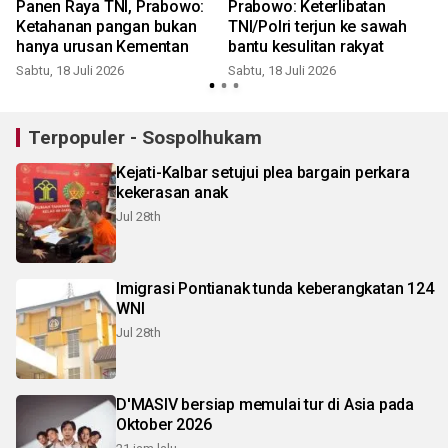
m
Panen Raya TNI, Prabowo:
Prabowo: Keterlibatan
h
Ketahanan pangan bukan
TNI/Polri terjun ke sawah
hanya urusan Kementan
bantu kesulitan rakyat
Sabtu, 18 Juli 2026
Sabtu, 18 Juli 2026
S
Terpopuler - Sospolhukam
Kejati-Kalbar setujui plea bargain perkara
kekerasan anak
Jul 28th
Imigrasi Pontianak tunda keberangkatan 124
WNI
Jul 28th
D'MASIV bersiap memulai tur di Asia pada
Oktober 2026