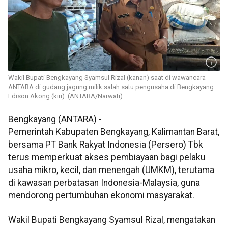
Wakil Bupati Bengkayang Syamsul Rizal (kanan) saat di wawancara
ANTARA di gudang jagung milik salah satu pengusaha di Bengkayang
Edison Akong (kiri). (ANTARA/Narwati)
Bengkayang (ANTARA) -
Pemerintah Kabupaten Bengkayang, Kalimantan Barat,
bersama PT Bank Rakyat Indonesia (Persero) Tbk
terus memperkuat akses pembiayaan bagi pelaku
usaha mikro, kecil, dan menengah (UMKM), terutama
di kawasan perbatasan Indonesia-Malaysia, guna
mendorong pertumbuhan ekonomi masyarakat.
Wakil Bupati Bengkayang Syamsul Rizal, mengatakan