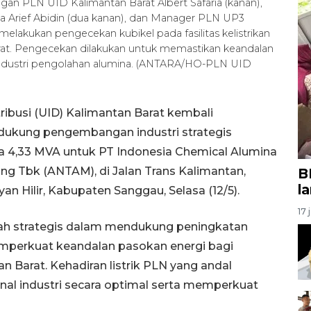
n PLN UID Kalimantan Barat Albert Safaria (kanan),
a Arief Abidin (dua kanan), dan Manager PLN UP3
lakukan pengecekan kubikel pada fasilitas kelistrikan
rat. Pengecekan dilakukan untuk memastikan keandalan
 industri pengolahan alumina. (ANTARA/HO-PLN UID
ribusi (UID) Kalimantan Barat kembali
kung pengembangan industri strategis
aya 4,33 MVA untuk PT Indonesia Chemical Alumina
g Tbk (ANTAM), di Jalan Trans Kalimantan,
B
l
 Hilir, Kabupaten Sanggau, Selasa (12/5).
17 
gkah strategis dalam mendukung peningkatan
emperkuat keandalan pasokan energi bagi
n Barat. Kehadiran listrik PLN yang andal
l industri secara optimal serta memperkuat