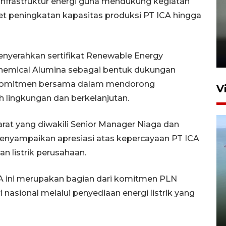
 infrastruktur energi guna mendukung kegiatan
et peningkatan kapasitas produksi PT ICA hingga
Karhutla Kalimantan Barat
terluas di Indonesia
22 Juli 2026 10:51
nyerahkan sertifikat Renewable Energy
Chemical Alumina sebagai bentuk dukungan
n komitmen bersama dalam mendorong
V
 lingkungan dan berkelanjutan.
at yang diwakili Senior Manager Niaga dan
menyampaikan apresiasi atas kepercayaan PT ICA
 listrik perusahaan.
VA ini merupakan bagian dari komitmen PLN
Optimalkan aset negara,
asional melalui penyediaan energi listrik yang
Bulog luncurkan kawasan
bisnis di Pontianak
22 Juli 2026 17:09