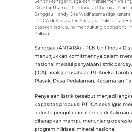
Senior Manager Niaga dan Manajemen Pelangga
Direktur Utama PT Indonesia Chemical Alumin
Sanggau Hendy Gita Wedhatama (tiga kanan) me
PT ICA di Kabupaten Sanggau, Kalimantan Ba
pasokan listrik guna mendukung operasional
Kalbar)
Sanggau (ANTARA) - PLN Unit Induk Dist
menunjukkan komitmennya dalam mendu
nasional melalui penyalaan listrik berd
(ICA), anak perusahaan PT Aneka Tamban
Piasak, Desa Pedalaman, Kecamatan Tayan
Penyalaan listrik tersebut menjadi lan
kapasitas produksi PT ICA sekaligus m
industri pengolahan alumina di Kalimanta
diharapkan mampu menunjang operasiona
program hilirisasi mineral nasional.