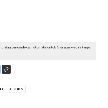
g atau pengindeksan otomatis untuk AI di situs web ini tanpa
Waspadai penyakit saat
musim kemarau
2026-08-05 12:00:00
AR
PLN UID