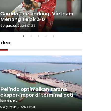
Garuda Tersandung, Vietnam
Karhutla 
Menang Telak 3-0
sekolah d
4 Agustus 2026 01:39
2 Agustus 202
ideo
Pelindo optimalkan sarana
Kesbangp
ekspor-impor di terminal peti
antisipasi
kemas
karhutla
5 Agustus 2026 18:38
3 Agustus 202