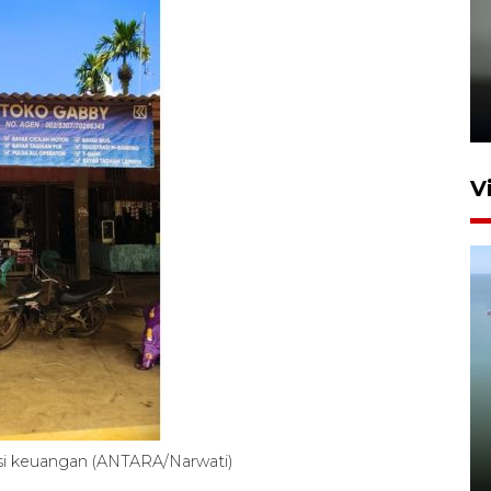
Karhutla Kalimantan Barat
terluas di Indonesia
22 Juli 2026 10:51
V
Optimalkan aset negara,
Bulog luncurkan kawasan
bisnis di Pontianak
si keuangan (ANTARA/Narwati)
22 Juli 2026 17:09