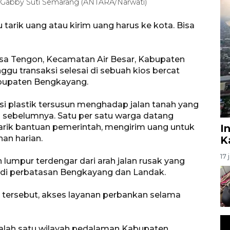
 Gabby Suti Semarang (ANTARA/Narwati)
arik uang atau kirim uang harus ke kota. Bisa
esa Tengon, Kecamatan Air Besar, Kabupaten
gu transaksi selesai di sebuah kios bercat
abupaten Bengkayang.
rsi plastik tersusun menghadap jalan tanah yang
 sebelumnya. Satu per satu warga datang
rik bantuan pemerintah, mengirim uang untuk
I
an harian.
K
17 
 lumpur terdengar dari arah jalan rusak yang
i perbatasan Bengkayang dan Landak.
tersebut, akses layanan perbankan selama
lah satu wilayah pedalaman Kabupaten