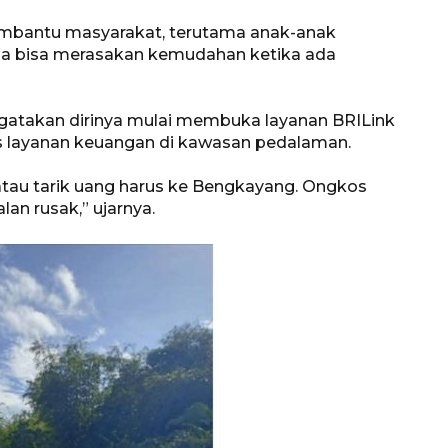
embantu masyarakat, terutama anak-anak
gga bisa merasakan kemudahan ketika ada
ngatakan dirinya mulai membuka layanan BRILink
ses layanan keuangan di kawasan pedalaman.
atau tarik uang harus ke Bengkayang. Ongkos
lan rusak,” ujarnya.
Memberantas kejahatan
jalanan Jakarta
2026-08-05 18:00:00