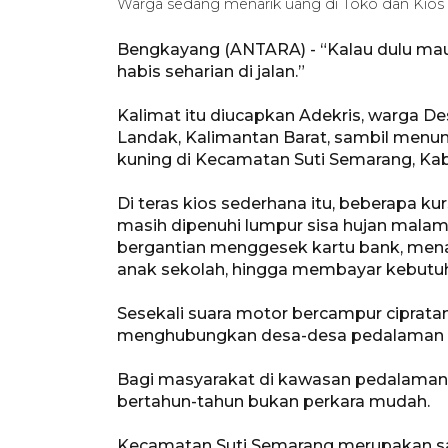
Warga sedang menarik uang di Toko dan Kios
Bengkayang (ANTARA) - “Kalau dulu mau t
habis seharian di jalan.”
Kalimat itu diucapkan Adekris, warga D
Landak, Kalimantan Barat, sambil menung
kuning di Kecamatan Suti Semarang, K
Di teras kios sederhana itu, beberapa ku
masih dipenuhi lumpur sisa hujan malam
bergantian menggesek kartu bank, mena
anak sekolah, hingga membayar kebutuh
Sesekali suara motor bercampur cipratan
menghubungkan desa-desa pedalaman d
Bagi masyarakat di kawasan pedalaman 
bertahun-tahun bukan perkara mudah.
Kecamatan Suti Semarang merupakan sa