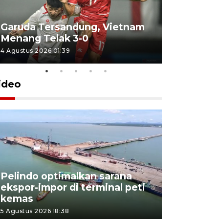
Garuda Tersandung, Vietnam
Karhutla 
Menang Telak 3-0
sekolah d
4 Agustus 2026 01:39
2 Agustus 202
ideo
Pelindo optimalkan sarana
Kesbangp
ekspor-impor di terminal peti
antisipasi
kemas
karhutla
5 Agustus 2026 18:38
3 Agustus 202