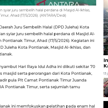
syiar juru sembelih halal perdana di Masjid Al-Ikhlas,
imur, Ahad (17/5/2026). (ANTARA/Dedi)
aerah Juru Sembelih Halal (DPD Juleha) Kota
 syiar juru sembelih halal perdana di Masjid Al-
 Pontianak Timur, Ahad (17/5/2026). Kegiatan ini
D Juleha Kota Pontianak, Masjid Al-Ikhlas, dan
ianak.
I
K
ambut Hari Raya Idul Adha ini diikuti sekitar 70
us masjid serta perorangan dari Kota Pontianak,
13 
adir pula Plt Camat Pontianak Timur Juanda
UA Pontianak Timur, serta sejumlah tamu
tianak ini memfokuskan pelatihan pada enam hal