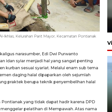
Karhutla Kalimantan Barat
terluas di Indonesia
22 Juli 2026 10:51
d Al-Ikhlas, Kelurahan Parit Mayor, Kecamatan Pontianak
V
kaligus narasumber, Edi Dwi Purwanto
n idan syiar menjadi hal yang sangat penting
 kurban sesuai syariat. Melalui enam sub tema
emen daging halal dipaparkan oleh sejumlah
sung praktek berupa teknik penyembelihan halal
Optimalkan aset negara,
Bulog luncurkan kawasan
bisnis di Pontianak
 Pontianak yang tidak dapat hadir karena DPD
22 Juli 2026 17:09
ah menggelar pelatihan di Mempawah. Atas nama