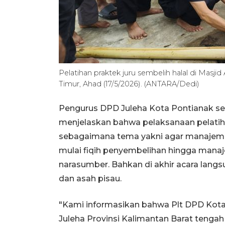
Pelatihan praktek juru sembelih halal di Masji
Timur, Ahad (17/5/2026). (ANTARA/Dedi)
Pengurus DPD Juleha Kota Pontianak se
menjelaskan bahwa pelaksanaan pelatiha
sebagaimana tema yakni agar manajemen
mulai fiqih penyembelihan hingga manaj
narasumber. Bahkan di akhir acara lang
dan asah pisau.
"Kami informasikan bahwa Plt DPD Kota
Juleha Provinsi Kalimantan Barat teng