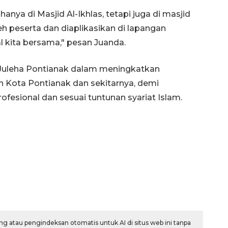
hanya di Masjid Al-Ikhlas, tetapi juga di masjid
leh peserta dan diaplikasikan di lapangan
 kita bersama," pesan Juanda.
D Juleha Pontianak dalam meningkatkan
ah Kota Pontianak dan sekitarnya, demi
ofesional dan sesuai tuntunan syariat Islam.
Memberantas kejahatan
jalanan Jakarta
2026-08-05 18:00:00
g atau pengindeksan otomatis untuk AI di situs web ini tanpa