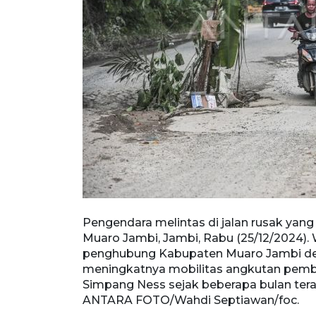
 Pijoan, Muaro
Pengendara melintas di jalan rusak yang
 jalan
Muaro Jambi, Jambi, Rabu (25/12/2024)
bkan
penghubung Kabupaten Muaro Jambi de
Tol Tempino-
meningkatnya mobilitas angkutan pemb
gendara.
Simpang Ness sejak beberapa bulan te
ANTARA FOTO/Wahdi Septiawan/foc.