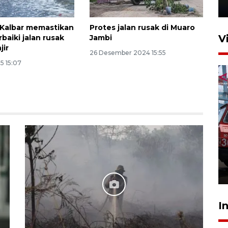
22 Juli 2026 10:51
Kalbar memastikan
Protes jalan rusak di Muaro
V
baiki jalan rusak
Jambi
jir
26 Desember 2024 15:55
5 15:07
Pontianak alokasikan
anggaran khusus anak
penderita kanker dan jantung
23 Juli 2026 19:17
I