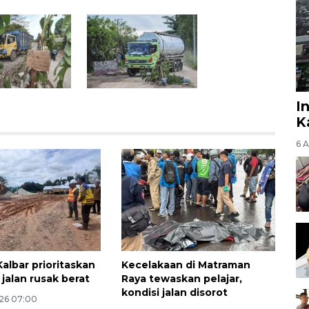
I
K
6 
albar prioritaskan
Kecelakaan di Matraman
jalan rusak berat
Raya tewaskan pelajar,
kondisi jalan disorot
26 07:00