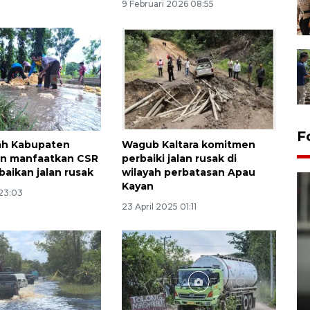
9 Februari 2026 08:55
F
ah Kabupaten
Wagub Kaltara komitmen
n manfaatkan CSR
perbaiki jalan rusak di
baikan jalan rusak
wilayah perbatasan Apau
Kayan
 23:03
23 April 2025 01:11
Karhutla Kalimantan Barat
terluas di Indonesia