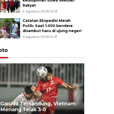
kedisiplinan siswa Sekolah
Rakyat
4 Agustus 2026 14:19
Catatan Ekspedisi Merah
Putih: Saat 1.000 bendera
disambut haru di ujung negeri
3 Agustus 2026 14:31
oto
Garuda Tersandung, Vietnam
Karhutla 
Menang Telak 3-0
sekolah d