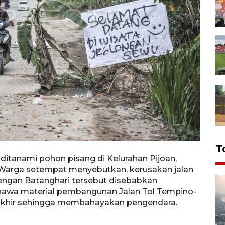
T
 ditanami pohon pisang di Kelurahan Pijoan,
Penge
. Warga setempat menyebutkan, kerusakan jalan
Muaro
ngan Batanghari tersebut disebabkan
pengh
awa material pembangunan Jalan Tol Tempino-
menin
rakhir sehingga membahayakan pengendara.
Simpa
ANTAR