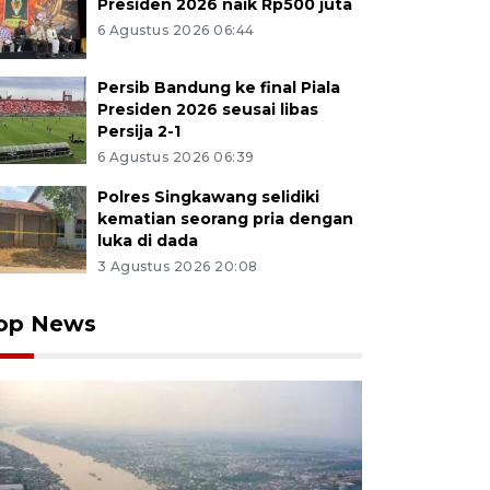
Presiden 2026 naik Rp500 juta
6 Agustus 2026 06:44
Persib Bandung ke final Piala
Presiden 2026 seusai libas
Persija 2-1
6 Agustus 2026 06:39
Polres Singkawang selidiki
kematian seorang pria dengan
luka di dada
3 Agustus 2026 20:08
op News
ndara melintas di jalan rusak yang ditanami pohon pisa
 Jambi, Jambi, Rabu (25/12/2024). Warga setempat me
ubung Kabupaten Muaro Jambi dengan Batanghari ter
gkatnya mobilitas angkutan pembawa material pemba
ng Ness sejak beberapa bulan terakhir sehingga mem
A FOTO/Wahdi Septiawan/foc.