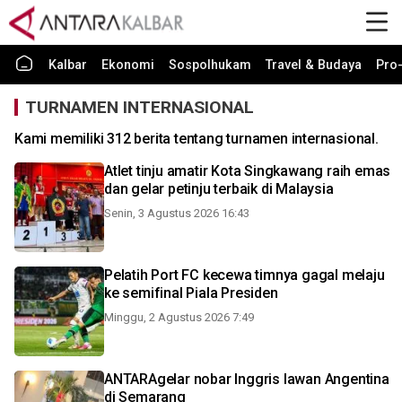
Kalbar
Ekonomi
Sospolhukam
Travel & Budaya
Pro-
TURNAMEN INTERNASIONAL
Kami memiliki 312 berita tentang turnamen internasional.
Atlet tinju amatir Kota Singkawang raih emas
dan gelar petinju terbaik di Malaysia
Senin, 3 Agustus 2026 16:43
Pelatih Port FC kecewa timnya gagal melaju
ke semifinal Piala Presiden
Minggu, 2 Agustus 2026 7:49
ANTARAgelar nobar Inggris lawan Angentina
di Semarang