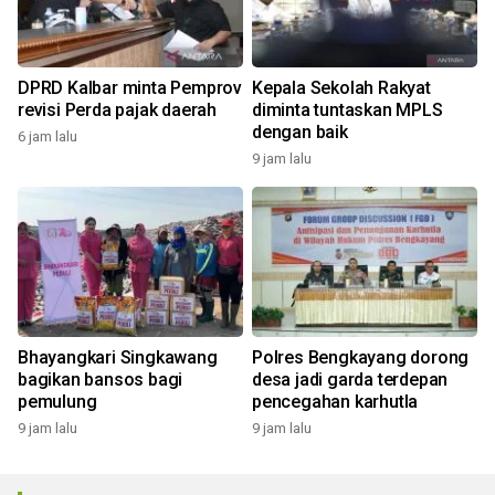
DPRD Kalbar minta Pemprov
Kepala Sekolah Rakyat
revisi Perda pajak daerah
diminta tuntaskan MPLS
dengan baik
6 jam lalu
9 jam lalu
Bhayangkari Singkawang
Polres Bengkayang dorong
bagikan bansos bagi
desa jadi garda terdepan
pemulung
pencegahan karhutla
9 jam lalu
9 jam lalu