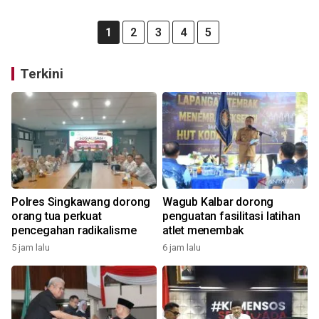
1
2
3
4
5
Terkini
Polres Singkawang dorong
Wagub Kalbar dorong
orang tua perkuat
penguatan fasilitasi latihan
pencegahan radikalisme
atlet menembak
5 jam lalu
6 jam lalu