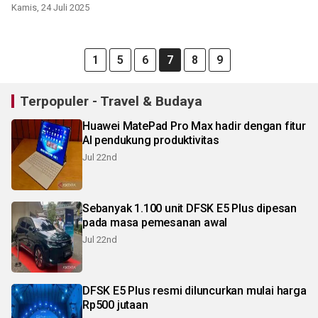
Kamis, 24 Juli 2025
1
5
6
7
8
9
Terpopuler - Travel & Budaya
Huawei MatePad Pro Max hadir dengan fitur
AI pendukung produktivitas
Jul 22nd
Sebanyak 1.100 unit DFSK E5 Plus dipesan
pada masa pemesanan awal
Jul 22nd
DFSK E5 Plus resmi diluncurkan mulai harga
Rp500 jutaan