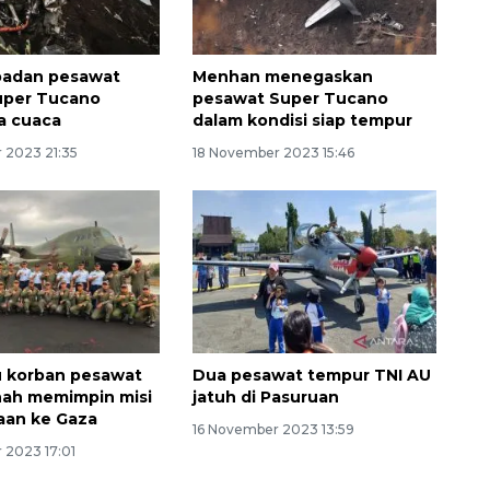
badan pesawat
Menhan menegaskan
uper Tucano
pesawat Super Tucano
a cuaca
dalam kondisi siap tempur
 2023 21:35
18 November 2023 15:46
Sinyal positif perekonomian
Indonesia
2026-08-05 15:00:00
u korban pesawat
Dua pesawat tempur TNI AU
nah memimpin misi
jatuh di Pasuruan
aan ke Gaza
16 November 2023 13:59
 2023 17:01