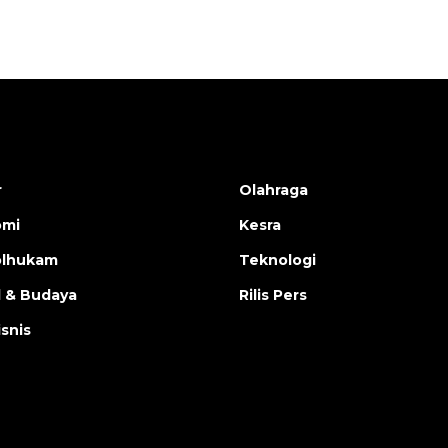
r
Olahraga
omi
Kesra
olhukam
Teknologi
l & Budaya
Rilis Pers
isnis