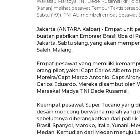
Wakasau Marsdya TNI Dede Rusamsi (kiri) dida
(kanan) melihat pesawat Tempur Taktis terseb
Sabtu (1/9)). TNI AU membeli empat pesawat
Jakarta (ANTARA Kalbar) - Empat unit 
buatan pabrikan Embraer Brasil tiba di
Jakarta, Sabtu siang, yang akan mempe
Saleh, Malang.
Empat pesawat yang memiliki kemampuan
orang pilot, yakni Capt Carlos Alberto (
Moreira/Capt Marco Antonio, Capt Airon
Carlos Eduardo. Mereka disambut oleh W
Marsekal Madya TNI Dede Rusamsi.
Keempat pesawat Super Tucano yang dibe
desain moncong berwarna merah yang d
sebelumnya diberangkatkan dari pabrik E
Brasil, Spanyol, Maroko, Italia, Yunani, M
Medan. Kemudian dari Medan menuju L