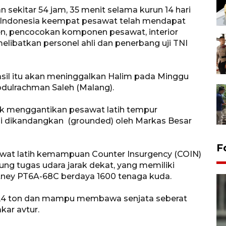
 sekitar 54 jam, 35 menit selama kurun 14 hari
 Indonesia keempat pesawat telah mendapat
en, pencocokan komponen pesawat, interior
libatkan personel ahli dan penerbang uji TNI
il itu akan meninggalkan Halim pada Minggu
Abdulrachman Saleh (Malang).
k menggantikan pesawat latih tempur
ni dikandangkan (grounded) oleh Markas Besar
F
at latih kemampuan Counter Insurgency (COIN)
ung tugas udara jarak dekat, yang memiliki
tney PT6A-68C berdaya 1600 tenaga kuda.
5,4 ton dan mampu membawa senjata seberat
ar avtur.