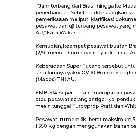
"Jam terbang dari Brasil hingga ke Medan
penerbangan. Sebelum diterbangkan ke
pemeriksaan meliputi klarifikasi dokum
pesawat dan uji terbang pesawat yang me
AU," kata Wakasau.
Kemudian, keempat pesawat buatan Bras
(2/9) menuju home base-nya di Lanud 
Keberadaan Super Tucano tersebut untu
sebelumnya yakni OV 10 Bronco yang ki
(Mabes) TNI AU.
EMB-314 Super Tucano merupakan pesaw
atau pesawat serang antigerilya, penduk
mesin tunggal Turboprop Pratt dan Whi
Pesawat itu memiliki berat maksimum 
1.550 Kg dengan menggunakan bahan bak