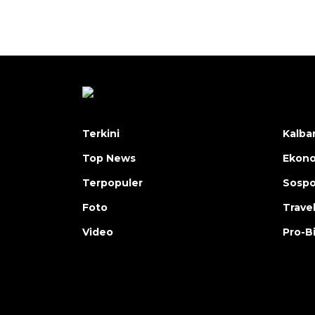
Terkini
Kalba
Top News
Ekon
Terpopuler
Sosp
Foto
Trave
Video
Pro-B