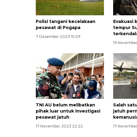
Polisi tangani kecelakaan
Evakuasi 
pesawat di Pogapa
tempur S
terkendal
7 Desember 2023 15:09
19 November
TNI AU belum melibatkan
Salah sat
pihak luar untuk investigasi
jatuh per
pesawat jatuh
kemanusi
17 November 2023 22:22
17 November