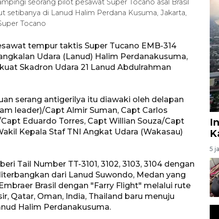
mpingi seorang pilot pesawat Super Tocano asal Brasil
ut setibanya di Lanud Halim Perdana Kusuma, Jakarta,
 Super Tocano
pesawat tempur taktis Super Tucano EMB-314
 Pangkalan Udara (Lanud) Halim Perdanakusuma,
rkuat Skadron Udara 21 Lanud Abdulrahman
 serang antigerilya itu diawaki oleh delapan
team leader)/Capt Almir Suman, Capt Carlos
/Capt Eduardo Torres, Capt Willian Souza/Capt
I
akil Kepala Staf TNI Angkat Udara (Wakasau)
K
5 j
ri Tail Number TT-3101, 3102, 3103, 3104 dengan
iterbangkan dari Lanud Suwondo, Medan yang
mbraer Brasil dengan "Farry Flight" melalui rute
esir, Qatar, Oman, India, Thailand baru menuju
anud Halim Perdanakusuma.