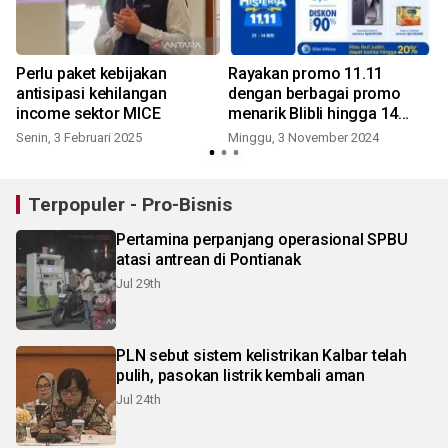
Perlu paket kebijakan
Rayakan promo 11.11
antisipasi kehilangan
dengan berbagai promo
income sektor MICE
menarik Blibli hingga 14
November 2024
Senin, 3 Februari 2025
Minggu, 3 November 2024
J
Terpopuler - Pro-Bisnis
Pertamina perpanjang operasional SPBU
atasi antrean di Pontianak
Jul 29th
PLN sebut sistem kelistrikan Kalbar telah
pulih, pasokan listrik kembali aman
Jul 24th