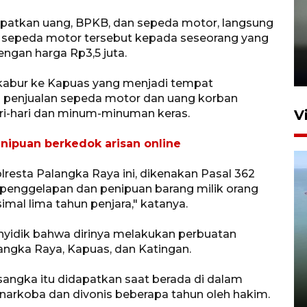
atkan uang, BPKB, dan sepeda motor, langsung
Karhutla Kalimantan Barat
l sepeda motor tersebut kepada seseorang yang
terluas di Indonesia
ngan harga Rp3,5 juta.
22 Juli 2026 10:51
kabur ke Kapuas yang menjadi tempat
l penjualan sepeda motor dan uang korban
ari-hari dan minum-minuman keras.
V
nipuan berkedok arisan online
resta Palangka Raya ini, dikenakan Pasal 362
penggelapan dan penipuan barang milik orang
al lima tahun penjara," katanya.
yidik bahwa dirinya melakukan perbuatan
Optimalkan aset negara,
alangka Raya, Kapuas, dan Katingan.
Bulog luncurkan kawasan
bisnis di Pontianak
sangka itu didapatkan saat berada di dalam
22 Juli 2026 17:09
s narkoba dan divonis beberapa tahun oleh hakim.