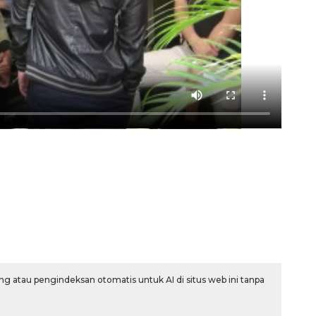
Waspadai penyakit saat
musim kemarau
2026-08-05 12:00:00
g atau pengindeksan otomatis untuk AI di situs web ini tanpa