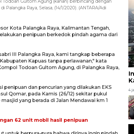
ol Todoan Gultom Agung (kanan) berbincang dengan
i Palangka Raya, Selasa, (14/1/2020). (ANTARA/Adi
esor Kota Palangka Raya, Kalimantan Tengah,
elakukan penipuan berkedok pindah agama dari
Asabri III Palangka Raya, kami tangkap beberapa
i Kabupaten Kapuas tanpa perlawanan," kata
Kompol Todoan Gultom Agung, di Palangka Raya,
I
K
i penipuan dan pencurian yang dilakukan EKS
4 j
ul Qomar, pada Kamis (26/12) sekitar pukul
e masjid yang berada di Jalan Mendawai km 1
ngan 62 unit mobil hasil penipuan
t untuk berpura-pura bahwa dirinya ingin pindah