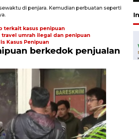
n sewaktu di penjara. Kemudian perbuatan seperti
I
ya.
p terkait kasus penipuan
travel umrah ilegal dan penipuan
dis Kasus Penipuan
enipuan berkedok penjualan