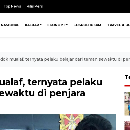
Top News
Rilis Pers
NASIONAL
KALBAR
EKONOMI
SOSPOLHUKAM
TRAVEL & B
ok mualaf, ternyata pelaku belajar dari teman sewaktu di pen
T
alaf, ternyata pelaku
sewaktu di penjara