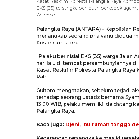
Kasat Reskrim Polresta Palangka Raya Komp
EKS (35) tersangka penipuan berkedok agama d
Wibowo)
Palangka Raya (ANTARA) - Kepolisian R
menangkap seorang pria yang diduga m
Kristen ke Islam.
"Pelaku berinisial EKS (35) warga Jalan 
hari lalu di tempat persembunyiannya d
Kasat Reskrim Polresta Palangka Raya 
Rabu.
Gultom mengatakan, sebelum terjadi aks
terhadap seorang ustadz bernama Syams
13.00 WIB, pelaku memiliki ide datang k
Palangka Raya.
Baca juga:
Djeni, ibu rumah tangga de
Kedatangan tersangka ke masjid tersebu