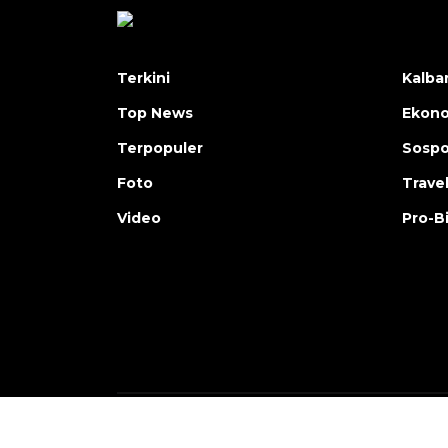
Terkini
Kalba
Top News
Ekon
Terpopuler
Sosp
Foto
Trave
Video
Pro-B
Copyright © ANTARA