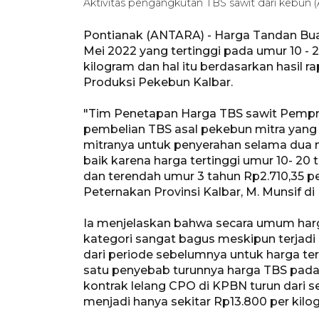
Aktivitas pengangkutan TBS sawit dari kebun
Pontianak (ANTARA) - Harga Tandan Buah 
Mei 2022 yang tertinggi pada umur 10 -
kilogram dan hal itu berdasarkan hasil 
Produksi Pekebun Kalbar.
"Tim Penetapan Harga TBS sawit Pempr
pembelian TBS asal pekebun mitra yang
mitranya untuk penyerahan selama dua 
baik karena harga tertinggi umur 10- 20
dan terendah umur 3 tahun Rp2.710,35 pe
Peternakan Provinsi Kalbar, M. Munsif di 
Ia menjelaskan bahwa secara umum harga
kategori sangat bagus meskipun terjadi 
dari periode sebelumnya untuk harga ter
satu penyebab turunnya harga TBS pada p
kontrak lelang CPO di KPBN turun dari s
menjadi hanya sekitar Rp13.800 per kilo