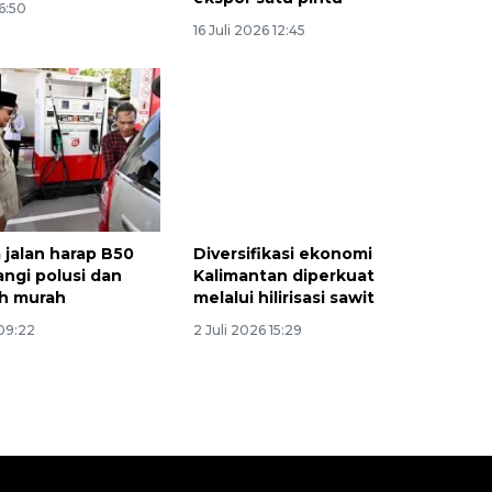
16:50
16 Juli 2026 12:45
Vaksin HPV untuk siswa laki-
jalan harap B50
Diversifikasi ekonomi
laki
angi polusi dan
Kalimantan diperkuat
ih murah
melalui hilirisasi sawit
2026-08-06 06:30:00
 09:22
2 Juli 2026 15:29