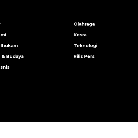
r
Olahraga
omi
Kesra
olhukam
Teknologi
l & Budaya
Rilis Pers
isnis