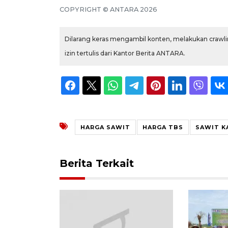
COPYRIGHT © ANTARA 2026
Dilarang keras mengambil konten, melakukan crawlin
izin tertulis dari Kantor Berita ANTARA.
HARGA SAWIT
HARGA TBS
SAWIT K
Berita Terkait