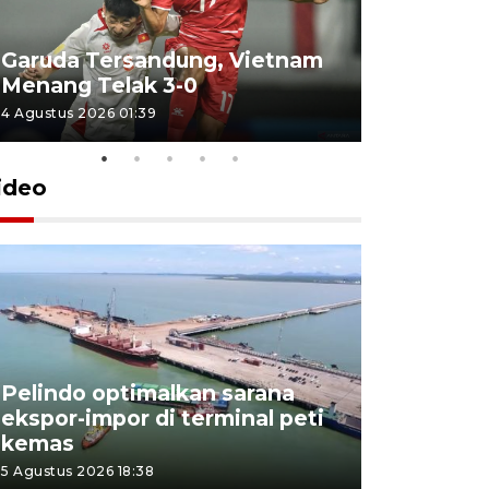
Garuda Tersandung, Vietnam
Karhutla 
Menang Telak 3-0
sekolah d
4 Agustus 2026 01:39
2 Agustus 202
ideo
Pelindo optimalkan sarana
Kesbangp
ekspor-impor di terminal peti
antisipasi
kemas
karhutla
5 Agustus 2026 18:38
3 Agustus 202