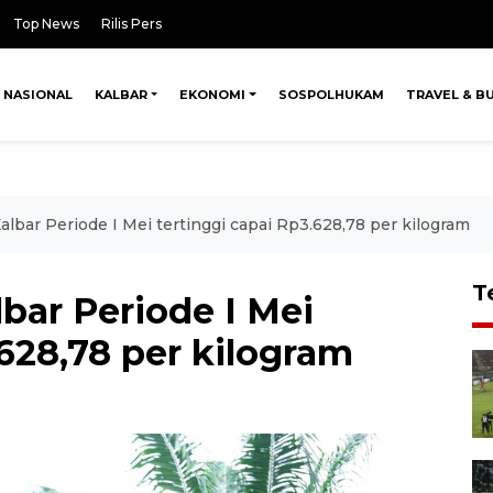
Top News
Rilis Pers
NASIONAL
KALBAR
EKONOMI
SOSPOLHUKAM
TRAVEL & B
lbar Periode I Mei tertinggi capai Rp3.628,78 per kilogram
T
bar Periode I Mei
.628,78 per kilogram