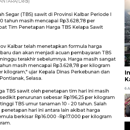
 (ANTARA/Dedi)
Segar (TBS) sawit di Provinsi Kalbar Periode I
 20 tahun masih mencapai Rp3.628,78 per
rapat Tim Penetapan Harga TBS Kelapa Sawit
ov Kalbar telah menetapkan formula harga
 baru dan akan menjadi acuan pembayaran TBS
minggu terakhir sebelumnya. Harga masih sangat
 tahun masih mencapai Rp3.628,78 per kilogram
r kilogram," ujar Kepala Dinas Perkebunan dan
I
Pontianak, Selasa.
K
6 
 TBS sawit oleh penetapan tim hari ini masih
sedikit penurunan sebesar Rp196,25 per kilogram
tinggi TBS umur tanaman 10 - 20 tahun. Salah
enetapan hari ini antara lain akibat harga
emula berkisar Rp16.000 -Rp17.000 per kilogram
gram.