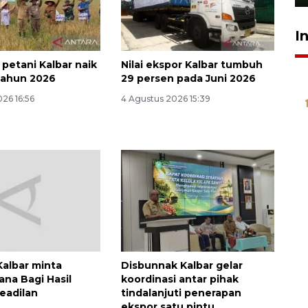
I
r petani Kalbar naik
Nilai ekspor Kalbar tumbuh
 tahun 2026
29 persen pada Juni 2026
26 16:56
4 Agustus 2026 15:39
albar minta
Disbunnak Kalbar gelar
ana Bagi Hasil
koordinasi antar pihak
keadilan
tindalanjuti penerapan
ekspor satu pintu