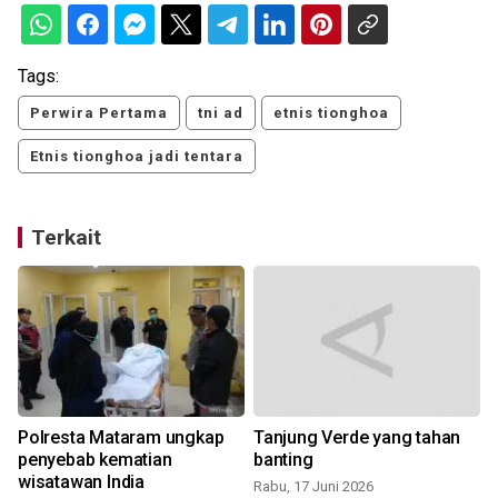
Tags:
Perwira Pertama
tni ad
etnis tionghoa
Etnis tionghoa jadi tentara
Terkait
Polresta Mataram ungkap
Tanjung Verde yang tahan
h
penyebab kematian
banting
wisatawan India
Rabu, 17 Juni 2026