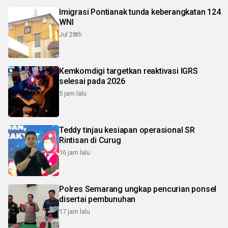
Imigrasi Pontianak tunda keberangkatan 124
WNI
Jul 28th
Kemkomdigi targetkan reaktivasi IGRS
selesai pada 2026
5 jam lalu
Teddy tinjau kesiapan operasional SR
Rintisan di Curug
16 jam lalu
Polres Semarang ungkap pencurian ponsel
disertai pembunuhan
17 jam lalu