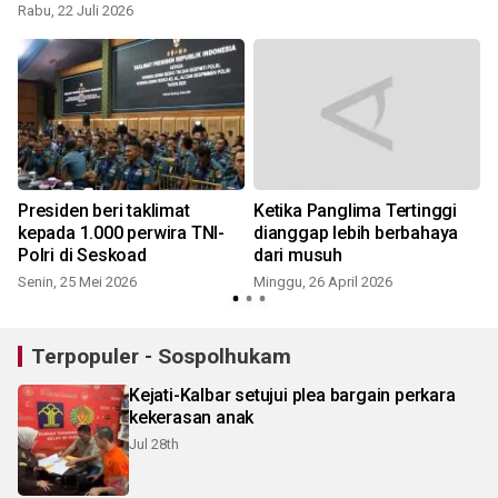
Rabu, 22 Juli 2026
K
Presiden beri taklimat
Ketika Panglima Tertinggi
kepada 1.000 perwira TNI-
dianggap lebih berbahaya
Polri di Seskoad
dari musuh
Senin, 25 Mei 2026
Minggu, 26 April 2026
R
Terpopuler - Sospolhukam
Kejati-Kalbar setujui plea bargain perkara
kekerasan anak
Jul 28th