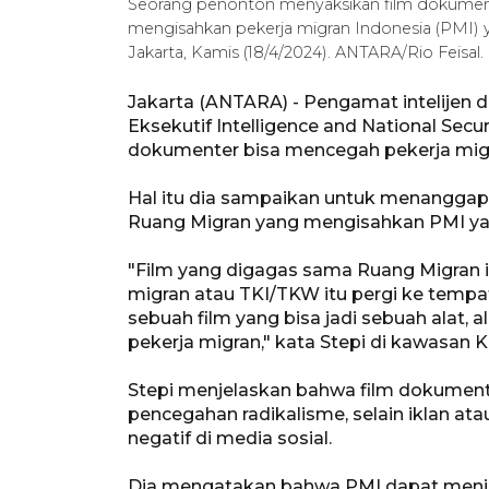
Seorang penonton menyaksikan film dokumente
mengisahkan pekerja migran Indonesia (PMI) y
Jakarta, Kamis (18/4/2024). ANTARA/Rio Feisal.
Jakarta (ANTARA) - Pengamat intelijen 
Eksekutif Intelligence and National Secur
dokumenter bisa mencegah pekerja migra
Hal itu dia sampaikan untuk menanggapi 
Ruang Migran yang mengisahkan PMI yan
"Film yang digagas sama Ruang Migran it
migran atau TKI/TKW itu pergi ke tempat 
sebuah film yang bisa jadi sebuah alat,
pekerja migran," kata Stepi di kawasan K
Stepi menjelaskan bahwa film dokument
pencegahan radikalisme, selain iklan at
negatif di media sosial.
Dia mengatakan bahwa PMI dapat menja