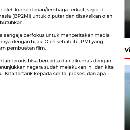
ar oleh kementerian/lembaga terkait, seperti
Karhutla Kalimantan Barat
esia (BP2MI) untuk diputar dan disaksikan oleh
terluas di Indonesia
ibutuhkan.
22 Juli 2026 10:51
ya sengaja berfokus untuk menceritakan media
ya dengan bijak. Oleh sebab itu, PMI yang
alam pembuatan film.
V
an teroris bisa bercerita dan dikemas dengan
nunjukkan negara sudah melakukan ini, dan kita
u. Kita tertarik kepada cerita, proses, dan apa
Optimalkan aset negara,
Bulog luncurkan kawasan
bisnis di Pontianak
22 Juli 2026 17:09