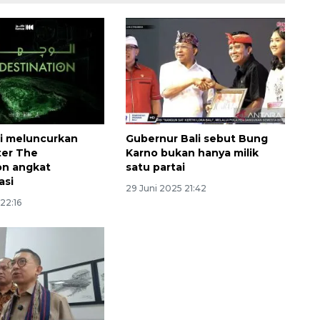
i meluncurkan
Gubernur Bali sebut Bung
er The
Karno bukan hanya milik
Memberantas kejahatan
on angkat
satu partai
jalanan Jakarta
asi
29 Juni 2025 21:42
2026-08-05 18:00:00
 22:16