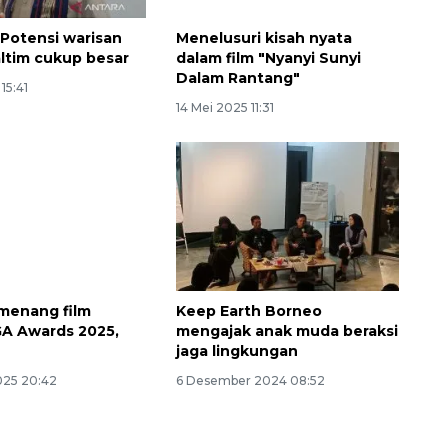
 Potensi warisan
Menelusuri kisah nyata
ltim cukup besar
dalam film "Nyanyi Sunyi
Dalam Rantang"
15:41
14 Mei 2025 11:31
menang film
Keep Earth Borneo
GA Awards 2025,
mengajak anak muda beraksi
jaga lingkungan
025 20:42
6 Desember 2024 08:52