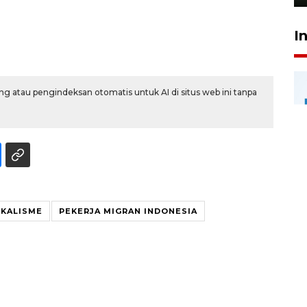
I
g atau pengindeksan otomatis untuk AI di situs web ini tanpa
IKALISME
PEKERJA MIGRAN INDONESIA