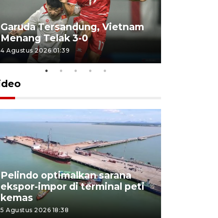
Garuda Tersandung, Vietnam
Karhutla 
Menang Telak 3-0
sekolah d
4 Agustus 2026 01:39
2 Agustus 202
ideo
Pelindo optimalkan sarana
Kesbangp
ekspor-impor di terminal peti
antisipasi
kemas
karhutla
5 Agustus 2026 18:38
3 Agustus 202