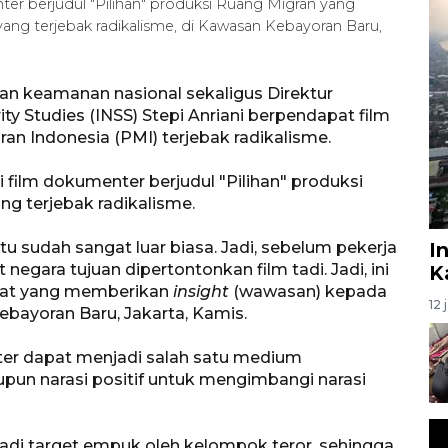
r berjudul "Pilihan" produksi Ruang Migran yang
ang terjebak radikalisme, di Kawasan Kebayoran Baru,
dan keamanan nasional sekaligus Direktur
ity Studies (INSS) Stepi Anriani berpendapat film
n Indonesia (PMI) terjebak radikalisme.
film dokumenter berjudul "Pilihan" produksi
g terjebak radikalisme.
u sudah sangat luar biasa. Jadi, sebelum pekerja
I
negara tujuan dipertontonkan film tadi. Jadi, ini
K
 alat yang memberikan
insight
(wawasan) kepada
12 
ebayoran Baru, Jakarta, Kamis.
er dapat menjadi salah satu medium
aupun narasi positif untuk mengimbangi narasi
di target empuk oleh kelompok teror, sehingga