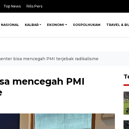
Top News
Rilis Pers
NASIONAL
KALBAR
EKONOMI
SOSPOLHUKAM
TRAVEL & B
enter bisa mencegah PMI terjebak radikalisme
T
isa mencegah PMI
e