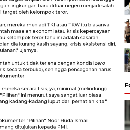
ngan lingkungan baru di luar negeri menjadi salah
target oleh kelompok teror.
an, mereka menjadi TKI atau TKW itu biasanya
tah masalah ekonomi atau krisis kepercayaan
 atau kelompok teror tahu ini adalah sasaran
n dia kurang kasih sayang, krisis eksistensi diri,
ulanan," ujarnya.
ntah untuk tidak terlena dengan kondisi
zero
ris secara terbuka), sehingga pencegahan harus
dokumenter.
F
mereka secara fisik, ya, minimal (melindungi)
"Pilihan" ini menurut saya sangat luar biasa
ang kadang-kadang luput dari perhatian kita,"
dokumenter "Pilihan" Noor Huda Ismail
ang ditujukan kepada PMI.