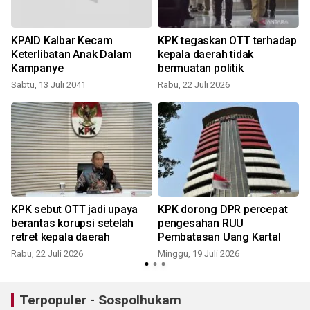
KPAID Kalbar Kecam
KPK tegaskan OTT terhadap
Keterlibatan Anak Dalam
kepala daerah tidak
Kampanye
bermuatan politik
Sabtu, 13 Juli 2041
Rabu, 22 Juli 2026
M
KPK sebut OTT jadi upaya
KPK dorong DPR percepat
berantas korupsi setelah
pengesahan RUU
retret kepala daerah
Pembatasan Uang Kartal
R
Rabu, 22 Juli 2026
Minggu, 19 Juli 2026
Terpopuler - Sospolhukam