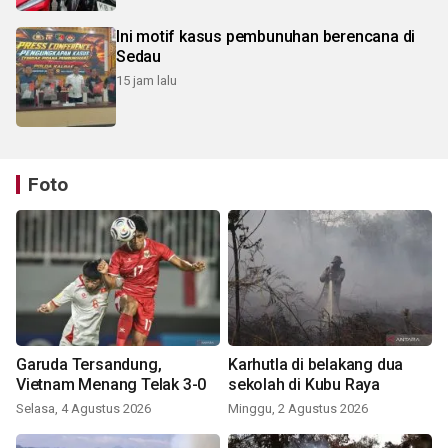
Ini motif kasus pembunuhan berencana di
Sedau
15 jam lalu
Foto
Garuda Tersandung,
Karhutla di belakang dua
Vietnam Menang Telak 3-0
sekolah di Kubu Raya
Selasa, 4 Agustus 2026
Minggu, 2 Agustus 2026