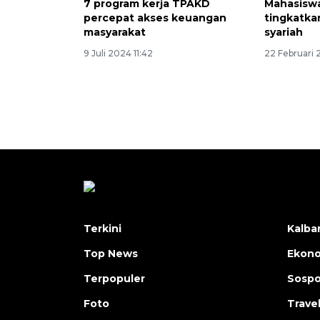
7 program kerja TPAKD
Mahasiswa
percepat akses keuangan
tingkatka
masyarakat
syariah
9 Juli 2024 11:42
22 Februari 
Terkini
Kalba
Top News
Ekon
Terpopuler
Sosp
Foto
Trave