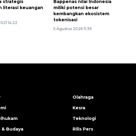
 strategis
Bappenas nilai Indonesia
n literasi keuangan
miliki potensi besar
kembangkan ekosistem
tokenisasi
2021 14:22
5 Agustus 2026 11:39
r
Olahraga
omi
Kesra
olhukam
Teknologi
l & Budaya
Rilis Pers