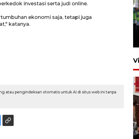
erkedok investasi serta judi online.
rtumbuhan ekonomi saja, tetapi juga
Kalbar siaga darurat karhutla
t," katanya.
hingga November
30 Juli 2026 09:29
V
g atau pengindeksan otomatis untuk AI di situs web ini tanpa
Satgas pangan Pontianak
inspeksi alur distribusi
makanan strategis