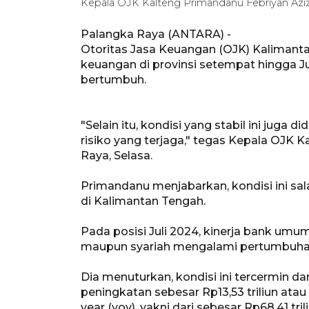
Kepala OJK Kalteng Primandanu Febriyan Azi
Palangka Raya (ANTARA) -
Otoritas Jasa Keuangan (OJK) Kalimanta
keuangan di provinsi setempat hingga Ju
bertumbuh.
"Selain itu, kondisi yang stabil ini juga
risiko yang terjaga," tegas Kepala OJK 
Raya, Selasa.
Primandanu menjabarkan, kondisi ini sal
di Kalimantan Tengah.
Pada posisi Juli 2024, kinerja bank umu
maupun syariah mengalami pertumbuhan c
Dia menuturkan, kondisi ini tercermin 
peningkatan sebesar Rp13,53 triliun atau
year (yoy), yakni dari sebesar Rp68,41 tri