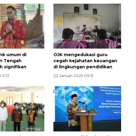
ank umum di
OJK mengedukasi guru
an Tengah
cegah kejahatan keuangan
 signifikan
di lingkungan pendidikan
160 ribu sambungan baru
 11:13
22 Januari 2025 09:15
jaringan gas 2026
2026-08-07 18:00:00