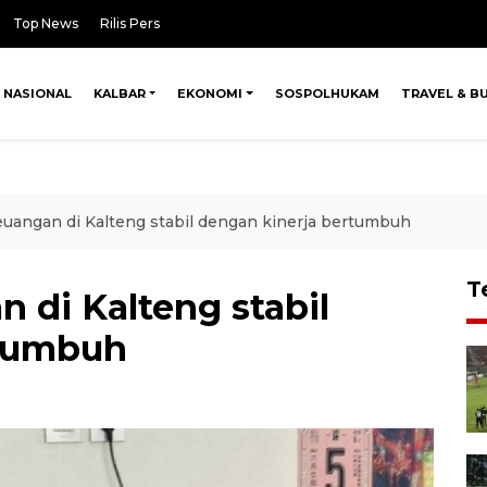
Top News
Rilis Pers
NASIONAL
KALBAR
EKONOMI
SOSPOLHUKAM
TRAVEL & B
euangan di Kalteng stabil dengan kinerja bertumbuh
T
n di Kalteng stabil
rtumbuh