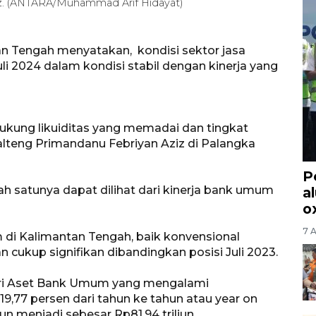
z. (ANTARA/Muhammad Arif Hidayat)
n Tengah menyatakan, kondisi sektor jasa
li 2024 dalam kondisi stabil dengan kinerja yang
 didukung likuiditas yang memadai dan tingkat
Kalteng Primandanu Febriyan Aziz di Palangka
P
ah satunya dapat dilihat dari kinerja bank umum
a
o
7 
m di Kalimantan Tengah, baik konvensional
ukup signifikan dibandingkan posisi Juli 2023.
dari Aset Bank Umum yang mengalami
 19,77 persen dari tahun ke tahun atau year on
liun menjadi sebesar Rp81,94 triliun.