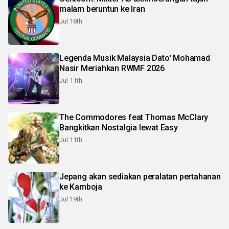
malam beruntun ke Iran
Jul 18th
Legenda Musik Malaysia Dato' Mohamad
Nasir Meriahkan RWMF 2026
Jul 11th
The Commodores feat Thomas McClary
Bangkitkan Nostalgia lewat Easy
Jul 11th
Jepang akan sediakan peralatan pertahanan
ke Kamboja
Jul 19th