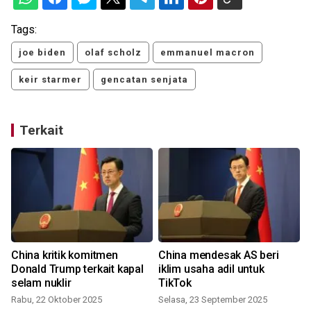
Tags:
joe biden
olaf scholz
emmanuel macron
keir starmer
gencatan senjata
Terkait
China kritik komitmen
China mendesak AS beri
Donald Trump terkait kapal
iklim usaha adil untuk
selam nuklir
TikTok
R
Rabu, 22 Oktober 2025
Selasa, 23 September 2025