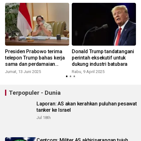
Presiden Prabowo terima
Donald Trump tandatangani
telepon Trump bahas kerja
perintah eksekutif untuk
sama dan perdamaian
dukung industri batubara
global
Jumat, 13 Juni 2025
Rabu, 9 April 2025
K
Terpopuler - Dunia
Laporan: AS akan kerahkan puluhan pesawat
tanker ke Israel
Jul 18th
Centcom: Militer AS akhiriserangan tujuh