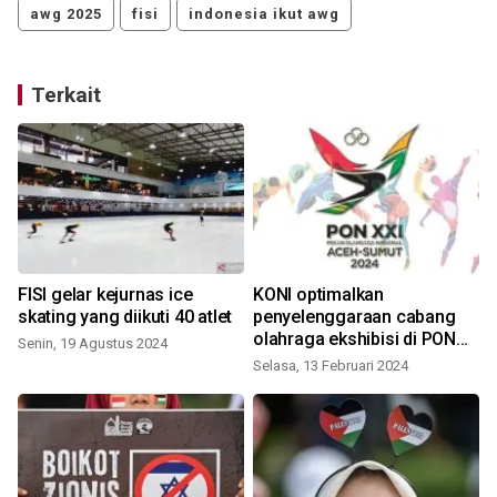
awg 2025
fisi
indonesia ikut awg
Terkait
g
FISI gelar kejurnas ice
KONI optimalkan
skating yang diikuti 40 atlet
penyelenggaraan cabang
olahraga ekshibisi di PON
Senin, 19 Agustus 2024
2024
Selasa, 13 Februari 2024
S