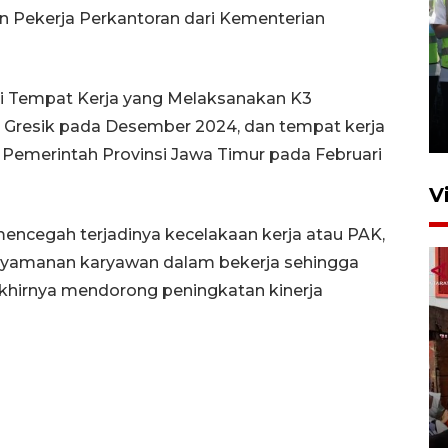
n Pekerja Perkantoran dari Kementerian
Kalbar siaga darurat karhutla
ri Tempat Kerja yang Melaksanakan K3
hingga November
 Gresik pada Desember 2024, dan tempat kerja
30 Juli 2026 09:29
Pemerintah Provinsi Jawa Timur pada Februari
V
mencegah terjadinya kecelakaan kerja atau PAK,
kenyamanan karyawan dalam bekerja sehingga
 akhirnya mendorong peningkatan kinerja
Satgas pangan Pontianak
inspeksi alur distribusi
makanan strategis