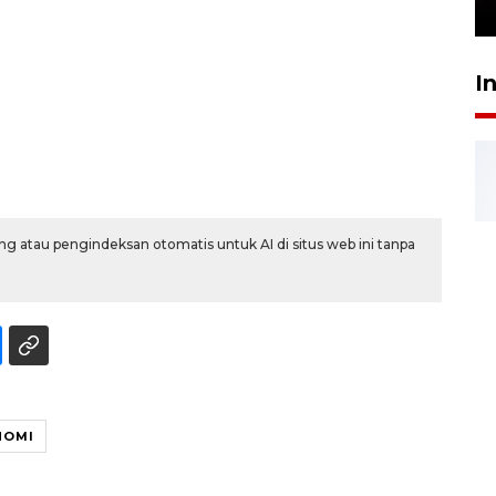
24 Juli 2026 16:30
I
g atau pengindeksan otomatis untuk AI di situs web ini tanpa
NOMI