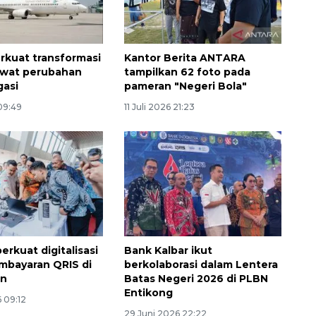
rkuat transformasi
Kantor Berita ANTARA
ewat perubahan
tampilkan 62 foto pada
gasi
pameran "Negeri Bola"
 09:49
11 Juli 2026 21:23
perkuat digitalisasi
Bank Kalbar ikut
mbayaran QRIS di
berkolaborasi dalam Lentera
an
Batas Negeri 2026 di PLBN
Entikong
 09:12
29 Juni 2026 22:22