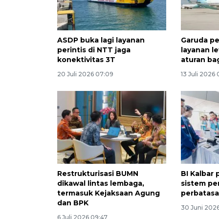
ASDP buka lagi layanan
Garuda pe
perintis di NTT jaga
layanan l
konektivitas 3T
aturan ba
20 Juli 2026 07:09
13 Juli 2026
Restrukturisasi BUMN
BI Kalbar 
dikawal lintas lembaga,
sistem pe
termasuk Kejaksaan Agung
perbatas
dan BPK
30 Juni 2026
6 Juli 2026 09:47