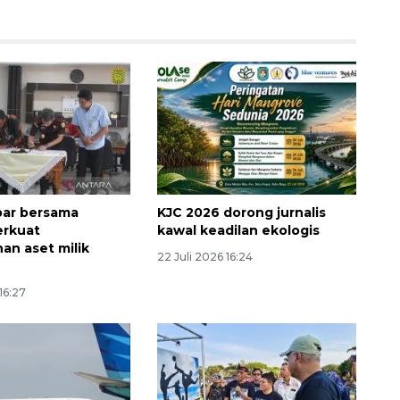
lbar bersama
KJC 2026 dorong jurnalis
160 ribu sambungan baru
erkuat
kawal keadilan ekologis
jaringan gas 2026
n aset milik
22 Juli 2026 16:24
2026-08-07 18:00:00
16:27