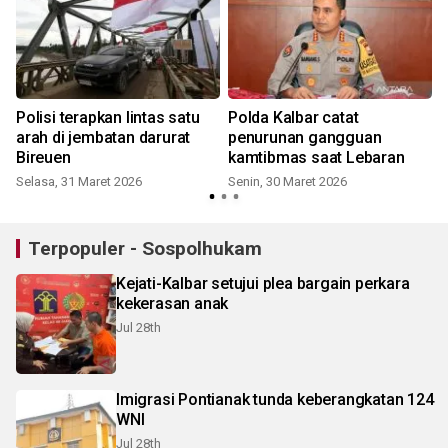
g
Polisi terapkan lintas satu
Polda Kalbar catat
t
arah di jembatan darurat
penurunan gangguan
Bireuen
kamtibmas saat Lebaran
Selasa, 31 Maret 2026
Senin, 30 Maret 2026
Terpopuler - Sospolhukam
Kejati-Kalbar setujui plea bargain perkara
kekerasan anak
Jul 28th
Imigrasi Pontianak tunda keberangkatan 124
WNI
Jul 28th