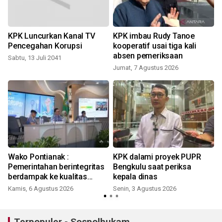
KPK Luncurkan Kanal TV
KPK imbau Rudy Tanoe
Pencegahan Korupsi
kooperatif usai tiga kali
K
absen pemeriksaan
Sabtu, 13 Juli 2041
Jumat, 7 Agustus 2026
K
Wako Pontianak :
KPK dalami proyek PUPR
Pemerintahan berintegritas
Bengkulu saat periksa
berdampak ke kualitas
kepala dinas
pelayanan warga
Kamis, 6 Agustus 2026
Senin, 3 Agustus 2026
M
Terpopuler - Sospolhukam