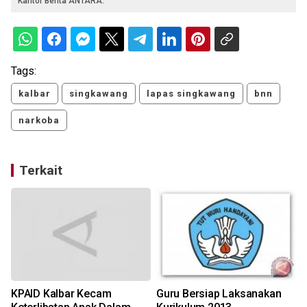
Kantor Berita ANTARA.
Tags:
kalbar
singkawang
lapas singkawang
bnn
narkoba
Terkait
KPAID Kalbar Kecam
Guru Bersiap Laksanakan