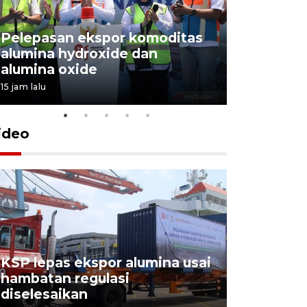
Pelepasan ekspor komoditas
alumina hydroxide dan
Garuda T
alumina oxide
Menang T
15 jam lalu
4 Agustus 202
ideo
KSP lepas ekspor alumina usai
Pelindo o
hambatan regulasi
ekspor-im
diselesaikan
kemas