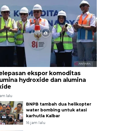
elepasan ekspor komoditas
lumina hydroxide dan alumina
xide
jam lalu
BNPB tambah dua helikopter
water bombing untuk atasi
karhutla Kalbar
16 jam lalu