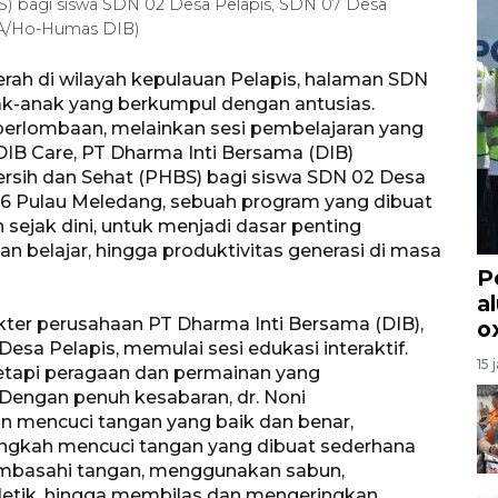
BS) bagi siswa SDN 02 Desa Pelapis, SDN 07 Desa
RA/Ho-Humas DIB)
erah di wilayah kepulauan Pelapis, halaman SDN
ak-anak yang berkumpul dengan antusias.
erlombaan, melainkan sesi pembelajaran yang
DIB Care, PT Dharma Inti Bersama (DIB)
rsih dan Sehat (PHBS) bagi siswa SDN 02 Desa
06 Pulau Meledang, sebuah program yang dibuat
ejak dini, untuk menjadi dasar penting
belajar, hingga produktivitas generasi di masa
P
a
 dokter perusahaan PT Dharma Inti Bersama (DIB),
o
a Pelapis, memulai sesi edukasi interaktif.
15 
etapi peragaan dan permainan yang
Dengan penuh kesabaran, dr. Noni
 mencuci tangan yang baik dan benar,
ngkah mencuci tangan yang dibuat sederhana
mbasahi tangan, menggunakan sabun,
etik, hingga membilas dan mengeringkan,