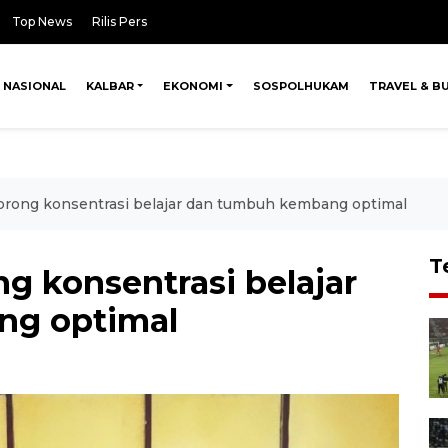
Top News
Rilis Pers
NASIONAL
KALBAR
EKONOMI
SOSPOLHUKAM
TRAVEL & B
rong konsentrasi belajar dan tumbuh kembang optimal
T
g konsentrasi belajar
ng optimal