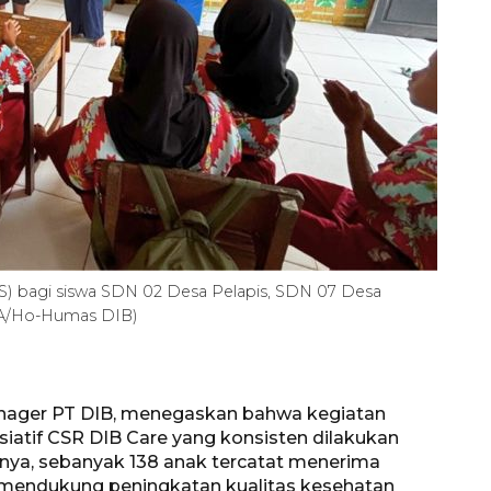
Awas penipuan berbasis AI
BS) bagi siswa SDN 02 Desa Pelapis, SDN 07 Desa
RA/Ho-Humas DIB)
2026-08-07 13:45:00
anager PT DIB, menegaskan bahwa kegiatan
iatif CSR DIB Care yang konsisten dilakukan
nya, sebanyak 138 anak tercatat menerima
mendukung peningkatan kualitas kesehatan