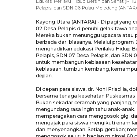
Edukasi Perilaku Hidup Bersih dan Sehat (PH
Pelapis, dan SDN 06 Pulau Meledang (ANTA
Kayong Utara (ANTARA) - Di pagi yang c
02 Desa Pelapis dipenuhi gelak tawa an
Mereka bukan menunggu upacara atau p
berbeda dari biasanya. Melalui program 
menghadirkan edukasi Perilaku Hidup Be
Pelapis, SDN 07 Desa Pelapis, dan SDN 
untuk membangun kebiasaan kesehatan s
kebiasaan, tumbuh kembang, kemampuan 
depan.
Di depan para siswa, dr. Noni Priscilia,
bersama tenaga kesehatan Puskesmas Des
Bukan sekadar ceramah yang panjang, t
mengundang rasa ingin tahu anak-anak. 
memperagakan cara menggosok gigi dan
mengajak para siswa mengikuti enam la
dan menyenangkan. Setiap gerakan; me
menggosok seluruh bagian minimal 60 d