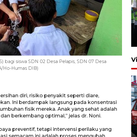
Kalbar siaga darurat karhutla
hingga November
30 Juli 2026 09:29
V
BS) bagi siswa SDN 02 Desa Pelapis, SDN 07 Desa
RA/Ho-Humas DIB)
ihan diri, risiko penyakit seperti diare,
itekan. Ini berdampak langsung pada konsentrasi
ertumbuhan fisik mereka. Anak yang sehat adalah
 dan berkembang optimal,” jelas dr. Noni.
Pontianak alokasikan
anggaran khusus anak
ya preventif, tetapi intervensi perilaku yang
penderita kanker dan jantung
asi semacam ini adalah proses mengubah