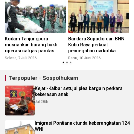
Kodam Tanjungpura
Bandara Supadio dan BNN
musnahkan barang bukti
Kubu Raya perkuat
operasi satgas pamtas
pencegahan narkotika
Selasa, 7 Juli 2026
Rabu, 10 Juni 2026
S
Terpopuler - Sospolhukam
Kejati-Kalbar setujui plea bargain perkara
kekerasan anak
Jul 28th
Imigrasi Pontianak tunda keberangkatan 124
WNI