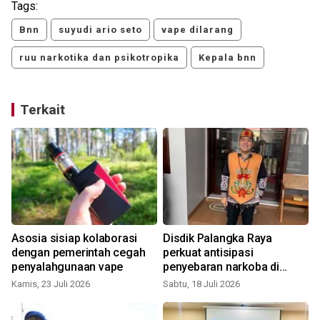
Tags:
Bnn
suyudi ario seto
vape dilarang
ruu narkotika dan psikotropika
Kepala bnn
Terkait
Asosia sisiap kolaborasi
Disdik Palangka Raya
dengan pemerintah cegah
perkuat antisipasi
a
penyalahgunaan vape
penyebaran narkoba di
sekolah
Kamis, 23 Juli 2026
Sabtu, 18 Juli 2026
K