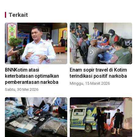
Terkait
BNNKotim atasi
Enam sopir travel di Kotim
keterbatasan optimalkan
terindikasi positif narkoba
pemberantasan narkoba
Minggu, 15 Maret 2026
Sabtu, 30 Mei 2026
J