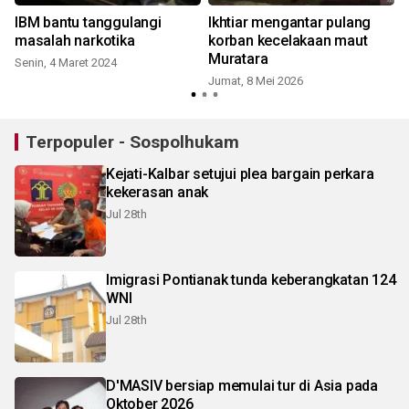
IBM bantu tanggulangi
Ikhtiar mengantar pulang
masalah narkotika
korban kecelakaan maut
Muratara
Senin, 4 Maret 2024
Jumat, 8 Mei 2026
S
Terpopuler - Sospolhukam
Kejati-Kalbar setujui plea bargain perkara
kekerasan anak
Jul 28th
Imigrasi Pontianak tunda keberangkatan 124
WNI
Jul 28th
D'MASIV bersiap memulai tur di Asia pada
Oktober 2026