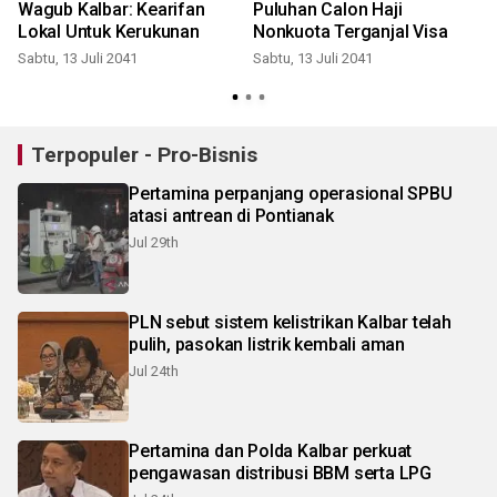
l
Wagub Kalbar: Kearifan
Puluhan Calon Haji
Lokal Untuk Kerukunan
Nonkuota Terganjal Visa
Sabtu, 13 Juli 2041
Sabtu, 13 Juli 2041
S
Terpopuler - Pro-Bisnis
Pertamina perpanjang operasional SPBU
atasi antrean di Pontianak
Jul 29th
PLN sebut sistem kelistrikan Kalbar telah
pulih, pasokan listrik kembali aman
Jul 24th
Pertamina dan Polda Kalbar perkuat
pengawasan distribusi BBM serta LPG