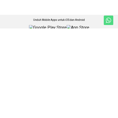
Unduh Mobile Apps untuk iOS dan Android
Jelajahi ANTARA News Kalimantan Barat
Nasional
Foto
Kalbar
Video
Ekonomi
Ketentuan Penggunaan
Sospolhukam
Kebijakan Privasi
Travel & Budaya
Kebijakan Cookie
Pro-Bisnis
Pedoman Media Siber
Olahraga
Tentang Kami
Kesra
Rilis Pers
Teknologi