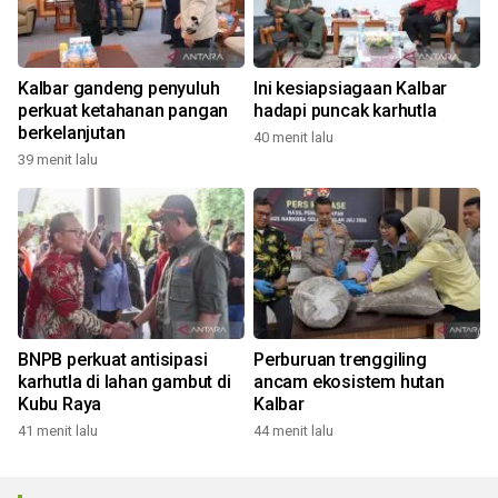
Kalbar gandeng penyuluh
Ini kesiapsiagaan Kalbar
perkuat ketahanan pangan
hadapi puncak karhutla
berkelanjutan
40 menit lalu
39 menit lalu
BNPB perkuat antisipasi
Perburuan trenggiling
karhutla di lahan gambut di
ancam ekosistem hutan
Kubu Raya
Kalbar
41 menit lalu
44 menit lalu