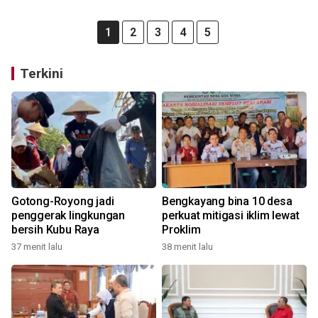
1
2
3
4
5
Terkini
Gotong-Royong jadi
Bengkayang bina 10 desa
penggerak lingkungan
perkuat mitigasi iklim lewat
bersih Kubu Raya
Proklim
37 menit lalu
38 menit lalu