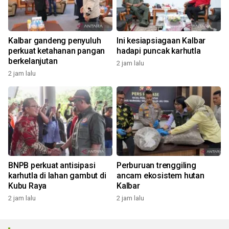
Kalbar gandeng penyuluh
Ini kesiapsiagaan Kalbar
perkuat ketahanan pangan
hadapi puncak karhutla
berkelanjutan
2 jam lalu
2 jam lalu
BNPB perkuat antisipasi
Perburuan trenggiling
karhutla di lahan gambut di
ancam ekosistem hutan
Kubu Raya
Kalbar
2 jam lalu
2 jam lalu