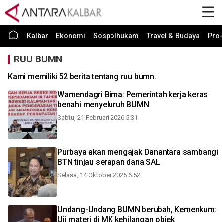
Kalbar
Ekonomi
Sospolhukam
Travel & Budaya
Pro-
RUU BUMN
Kami memiliki 52 berita tentang ruu bumn.
Wamendagri Bima: Pemerintah kerja keras
benahi menyeluruh BUMN
Sabtu, 21 Februari 2026 5:31
Purbaya akan mengajak Danantara sambangi
BTN tinjau serapan dana SAL
Selasa, 14 Oktober 2025 6:52
Undang-Undang BUMN berubah, Kemenkum:
Uji materi di MK kehilangan objek