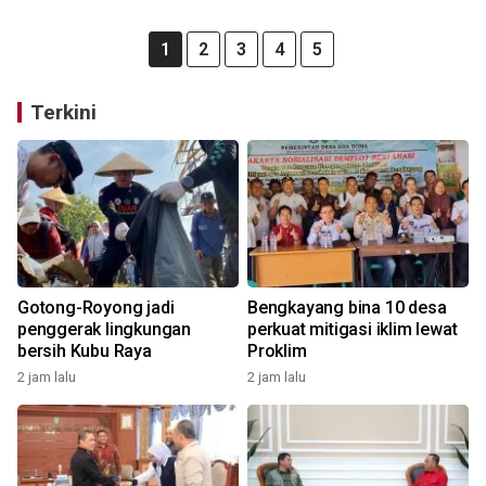
1
2
3
4
5
Terkini
Gotong-Royong jadi
Bengkayang bina 10 desa
penggerak lingkungan
perkuat mitigasi iklim lewat
bersih Kubu Raya
Proklim
2 jam lalu
2 jam lalu