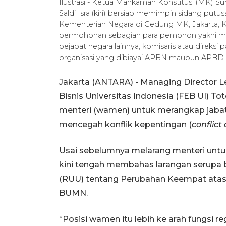
Ilustrasi - Ketua Mahkamah Konstitusi (MK) S
Saldi Isra (kiri) bersiap memimpin sidang put
Kementerian Negara di Gedung MK, Jakarta, 
permohonan sebagian para pemohon yakni mel
pejabat negara lainnya, komisaris atau direks
organisasi yang dibiayai APBN maupun AP
Jakarta (ANTARA) - Managing Director
Bisnis Universitas Indonesia (FEB UI) T
menteri (wamen) untuk merangkap jaba
mencegah konflik kepentingan (
conflict 
Usai sebelumnya melarang menteri untu
kini tengah membahas larangan serup
(RUU) tentang Perubahan Keempat ata
BUMN.
“Posisi wamen itu lebih ke arah fungsi r