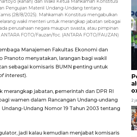
uhartoyo (kanan) dan Wakil Ketua Mahkamah Konstitusi
usan Pengujian Materiil Undang-Undang tentang
Kamis (28/8/2025). Mahkamah Konstitusi mengabulkan
arang wakil menteri untuk merangkap jabatan sebagai
i pada perusahaan negara maupun swasta, atau pimpinan
BD. ANTARA FOTO/Fauzan/foc. (ANTARA FOTO/FAUZAN)
 Lembaga Manajemen Fakultas Ekonomi dan
oto Pranoto menyatakan, larangan bagi wakil
tan sebagai komisaris BUMN penting untuk
of interest
).
P
a
o
k merangkap jabatan, pemerintah dan DPR RI
a bagi wamen dalam Rancangan Undang-undang
2 j
s Undang-Undang Nomor 19 Tahun 2003 tentang
egulator, jadi kalau kemudian menjabat komisaris