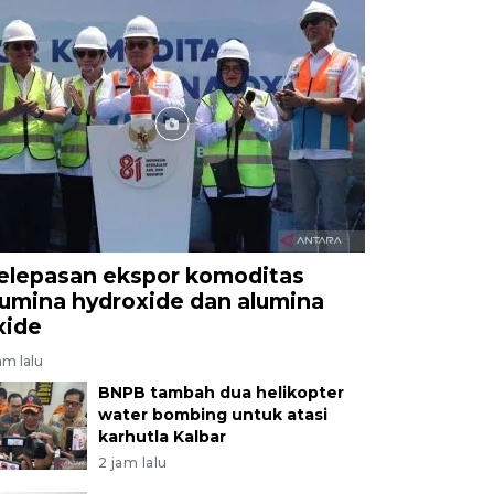
elepasan ekspor komoditas
lumina hydroxide dan alumina
xide
am lalu
BNPB tambah dua helikopter
water bombing untuk atasi
karhutla Kalbar
2 jam lalu