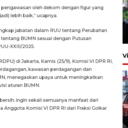
as pengawasan oleh dekom dengan figur yang
di) lebih baik,” ucapnya.
Kalbar siaga darurat karhutla
hingga November
ngkap jabatan dalam RUU tentang Perubahan
30 Juli 2026 09:29
 tentang BUMN sesuai dengan Putusan
UU-XXIII/2025.
V
U) di Jakarta, Kamis (25/9), Komisi VI DPR RI,
 perdagangan, kawasan perdagangan dan
MN, menegaskan upaya untuk meningkatkan
visi aturan BUMN.
-bersih, ingin sekali semuanya manfaat dari
ta Anggota Komisi VI DPR RI dari Fraksi Golkar
Pontianak alokasikan
anggaran khusus anak
penderita kanker dan jantung