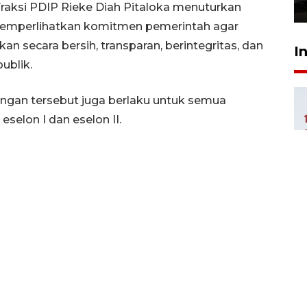
23 Juli 2026 19:17
Fraksi PDIP Rieke Diah Pitaloka menuturkan
mperlihatkan komitmen pemerintah agar
n secara bersih, transparan, berintegritas, dan
I
ublik.
ngan tersebut juga berlaku untuk semua
selon I dan eselon II.