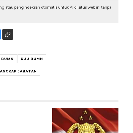
g atau pengindeksan otomatis untuk AI di situs web ini tanpa
N BUMN
RUU BUMN
ANGKAP JABATAN
Ekonomi triwulan II-2026
tumbuh 5,29 persen
2026-08-06 18:45:00