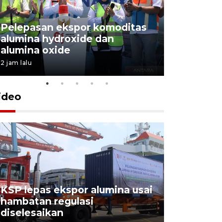
Pelepasan ekspor komoditas
alumina hydroxide dan
Garuda T
alumina oxide
Menang T
2 jam lalu
4 Agustus 202
ideo
KSP lepas ekspor alumina usai
Pelindo o
hambatan regulasi
ekspor-im
diselesaikan
kemas