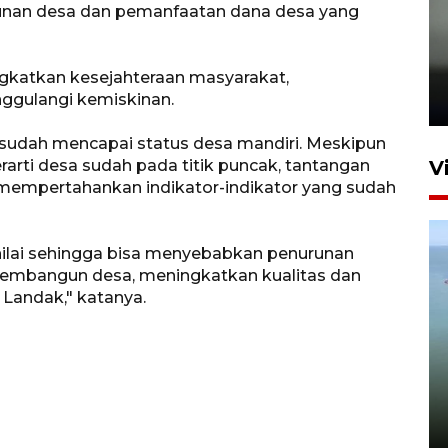
unan desa dan pemanfaatan dana desa yang
Karhutla Kalimantan Barat
terluas di Indonesia
ngkatkan kesejahteraan masyarakat,
ggulangi kemiskinan.
22 Juli 2026 10:51
sudah mencapai status desa mandiri. Meskipun
rarti desa sudah pada titik puncak, tantangan
V
s mempertahankan indikator-indikator yang sudah
ilai sehingga bisa menyebabkan penurunan
membangun desa, meningkatkan kualitas dan
Landak," katanya.
Optimalkan aset negara,
Bulog luncurkan kawasan
bisnis di Pontianak
22 Juli 2026 17:09