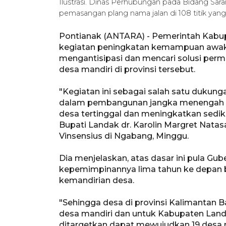
Ilustrasi. Dinas Perhubungan pada Bidang Sa
pemasangan plang nama jalan di 108 titik ya
Pontianak (ANTARA) - Pemerintah Kabu
kegiatan peningkatan kemampuan awak
mengantisipasi dan mencari solusi per
desa mandiri di provinsi tersebut.
"Kegiatan ini sebagai salah satu dukun
dalam pembangunan jangka menengah n
desa tertinggal dan meningkatkan sediki
Bupati Landak dr. Karolin Margret Nata
Vinsensius di Ngabang, Minggu.
Dia menjelaskan, atas dasar ini pula G
kepemimpinannya lima tahun ke depan 
kemandirian desa.
"Sehingga desa di provinsi Kalimantan 
desa mandiri dan untuk Kabupaten Landa
ditargetkan dapat mewujudkan 19 desa ma