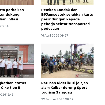
nta perbaikan
Pemkab Landak dan
ktur dukung
BPJamsostek serahkan kartu
an inflasi
perlindungan kepada
pekerja sektor transportasi
 20:04
pedesaan
16 April 2026 09:27
Memberantas kejahatan
jalanan Jakarta
2026-08-05 18:00:00
ngkatkan status
Ratusan Rider ikuti jelajah
 C ke tipe B
alam Kalbar dorong Sport
tourism Sanggau
2026 16:45
27 Januari 2026 08:42