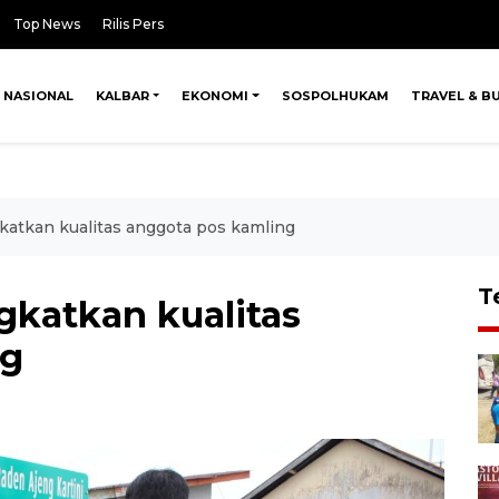
Top News
Rilis Pers
NASIONAL
KALBAR
EKONOMI
SOSPOLHUKAM
TRAVEL & B
atkan kualitas anggota pos kamling
T
katkan kualitas
ng