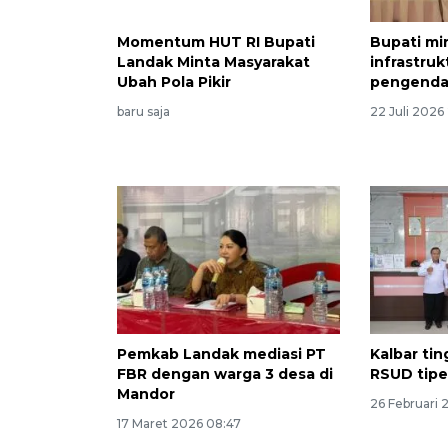
Momentum HUT RI Bupati
Bupati mi
Landak Minta Masyarakat
infrastru
Ubah Pola Pikir
pengendali
baru saja
22 Juli 2026
Pemkab Landak mediasi PT
Kalbar ti
FBR dengan warga 3 desa di
RSUD tipe
Mandor
26 Februari 
17 Maret 2026 08:47