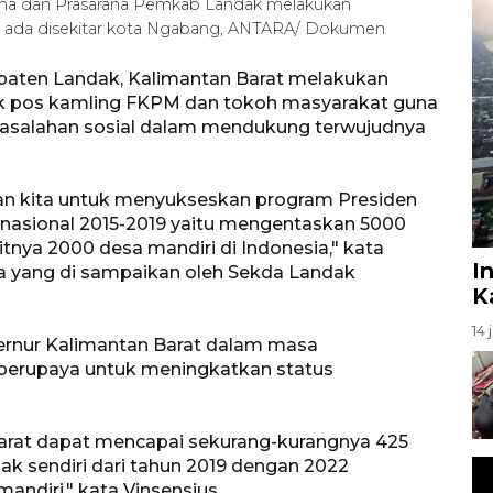
rana dan Prasarana Pemkab Landak melakukan
ng ada disekitar kota Ngabang, ANTARA/ Dokumen
paten Landak, Kalimantan Barat melakukan
 pos kamling FKPM dan tokoh masyarakat guna
masalahan sosial dalam mendukung terwujudnya
gan kita untuk menyukseskan program Presiden
asional 2015-2019 yaitu mengentaskan 5000
tnya 2000 desa mandiri di Indonesia," kata
I
sa yang di sampaikan oleh Sekda Landak
K
14 
ubernur Kalimantan Barat dalam masa
berupaya untuk meningkatkan status
Barat dapat mencapai sekurang-kurangnya 425
k sendiri dari tahun 2019 dengan 2022
ndiri," kata Vinsensius.