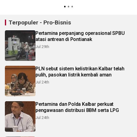
K
Terpopuler - Pro-Bisnis
Pertamina perpanjang operasional SPBU
atasi antrean di Pontianak
Jul 29th
PLN sebut sistem kelistrikan Kalbar telah
pulih, pasokan listrik kembali aman
Jul 24th
Pertamina dan Polda Kalbar perkuat
pengawasan distribusi BBM serta LPG
Jul 24th