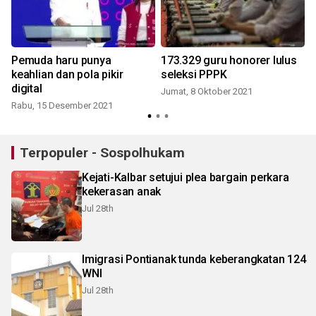
Pemuda haru punya
173.329 guru honorer lulus
i
keahlian dan pola pikir
seleksi PPPK
digital
Jumat, 8 Oktober 2021
Rabu, 15 Desember 2021
Terpopuler - Sospolhukam
Kejati-Kalbar setujui plea bargain perkara
kekerasan anak
Jul 28th
Imigrasi Pontianak tunda keberangkatan 124
WNI
Jul 28th