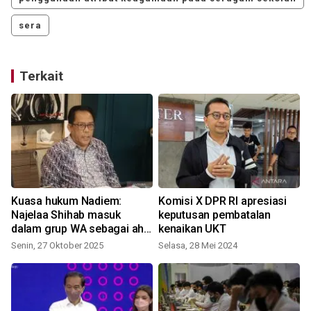
sera
Terkait
Kuasa hukum Nadiem:
Komisi X DPR RI apresiasi
Najelaa Shihab masuk
keputusan pembatalan
dalam grup WA sebagai ahli
kenaikan UKT
S
pendidikan
Senin, 27 Oktober 2025
Selasa, 28 Mei 2024