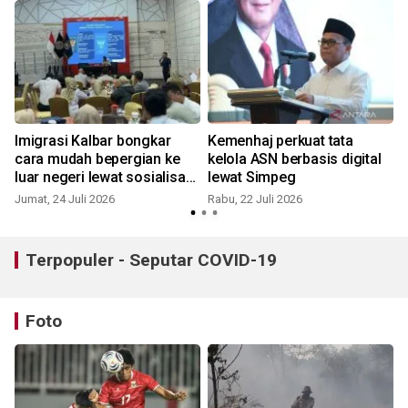
Imigrasi Kalbar bongkar
Kemenhaj perkuat tata
cara mudah bepergian ke
kelola ASN berbasis digital
luar negeri lewat sosialisasi
lewat Simpeg
"All Indonesia"
Jumat, 24 Juli 2026
Rabu, 22 Juli 2026
S
Terpopuler - Seputar COVID-19
Foto