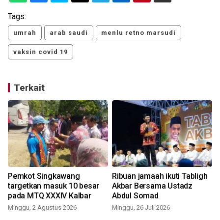
Tags:
umrah
arab saudi
menlu retno marsudi
vaksin covid 19
Terkait
Pemkot Singkawang
Ribuan jamaah ikuti Tabligh
targetkan masuk 10 besar
Akbar Bersama Ustadz
pada MTQ XXXIV Kalbar
Abdul Somad
Minggu, 2 Agustus 2026
Minggu, 26 Juli 2026
R