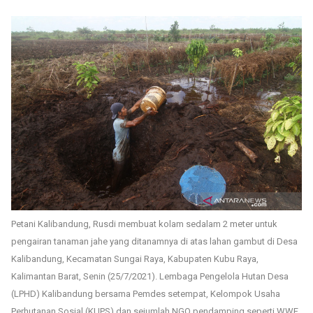
Petani Kalibandung, Rusdi membuat kolam sedalam 2 meter untuk
pengairan tanaman jahe yang ditanamnya di atas lahan gambut di Desa
Kalibandung, Kecamatan Sungai Raya, Kabupaten Kubu Raya,
Kalimantan Barat, Senin (25/7/2021). Lembaga Pengelola Hutan Desa
(LPHD) Kalibandung bersama Pemdes setempat, Kelompok Usaha
Perhutanan Sosial (KUPS) dan sejumlah NGO pendamping seperti WWF