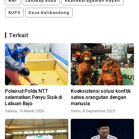
wwf
Lanskap Kubu
Keanekaragaman Hayati
KUPS
Desa Kalibandung
Terkait
Polairud Polda NTT
Koeksistensi solusi konflik
selamatkan Penyu Sisik di
satwa orangutan dengan
Labuan Bajo
manusia
Selasa, 10 Maret 2026
Senin, 8 September 2025
S