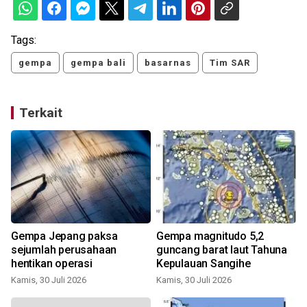
Tags:
gempa
gempa bali
basarnas
Tim SAR
Terkait
Gempa Jepang paksa
Gempa magnitudo 5,2
sejumlah perusahaan
guncang barat laut Tahuna
hentikan operasi
Kepulauan Sangihe
R
Kamis, 30 Juli 2026
Kamis, 30 Juli 2026