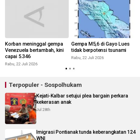
Korban meninggal gempa
Gempa M5,6 di Gayo Lues
Venezuela bertambah, kini
tidak berpotensi tsunami
capai 5.346
Rabu, 22 Juli 2026
S
Rabu, 22 Juli 2026
Terpopuler - Sospolhukam
Kejati-Kalbar setujui plea bargain perkara
kekerasan anak
Jul 28th
Imigrasi Pontianak tunda keberangkatan 124
WNI