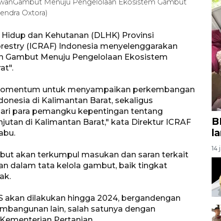
hlawanGambut Menuju Pengelolaan Ekosistem Gambut
Rendra Oxtora)
 Hidup dan Kehutanan (DLHK) Provinsi
restry (ICRAF) Indonesia menyelenggarakan
an Gambut Menuju Pengelolaan Ekosistem
at".
ah momentum untuk menyampaikan perkembangan
onesia di Kalimantan Barat, sekaligus
ri para pemangku kepentingan tentang
B
utan di Kalimantan Barat," kata Direktur ICRAF
l
abu.
14 
sebut akan terkumpul masukan dan saran terkait
an dalam tata kelola gambut, baik tingkat
ak.
 akan dilakukan hingga 2024, bergandengan
mbangunan lain, salah satunya dengan
, Kementerian Pertanian.