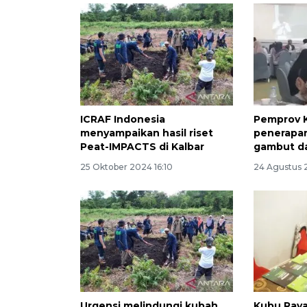
ICRAF Indonesia
Pemprov K
menyampaikan hasil riset
penerapa
Peat-IMPACTS di Kalbar
gambut d
25 Oktober 2024 16:10
24 Agustus 
Urgensi melindungi kubah
Kubu Raya