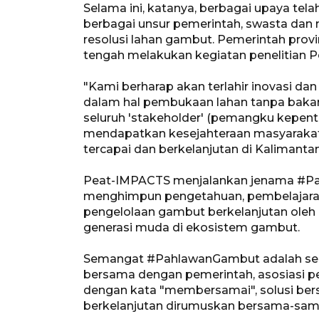
Selama ini, katanya, berbagai upaya tel
berbagai unsur pemerintah, swasta dan m
resolusi lahan gambut. Pemerintah prov
tengah melakukan kegiatan penelitian 
"Kami berharap akan terlahir inovasi dan 
dalam hal pembukaan lahan tanpa bakar,
seluruh 'stakeholder' (pemangku kepenti
mendapatkan kesejahteraan masyarakat
tercapai dan berkelanjutan di Kalimantan
Peat-IMPACTS menjalankan jenama #P
menghimpun pengetahuan, pembelajaran
pengelolaan gambut berkelanjutan oleh p
generasi muda di ekosistem gambut.
Semangat #PahlawanGambut adalah sem
bersama dengan pemerintah, asosiasi pe
dengan kata "membersamai", solusi be
berkelanjutan dirumuskan bersama-sam