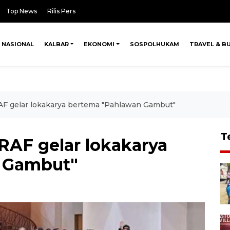
Top News
Rilis Pers
NASIONAL
KALBAR
EKONOMI
SOSPOLHUKAM
TRAVEL & B
AF gelar lokakarya bertema "Pahlawan Gambut"
T
RAF gelar lokakarya
 Gambut"