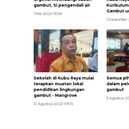
gambut, Si pengendali air
Kurikulum
Gambut u
1 Mei 2024 19:58
1 Desember 
Sekolah di Kubu Raya mulai
Semua pih
terapkan muatan lokal
dalam pel
pendidikan lingkungan
gambut
gambut - Mangrove
5 Agustus 2
12 Agustus 2022 09:10