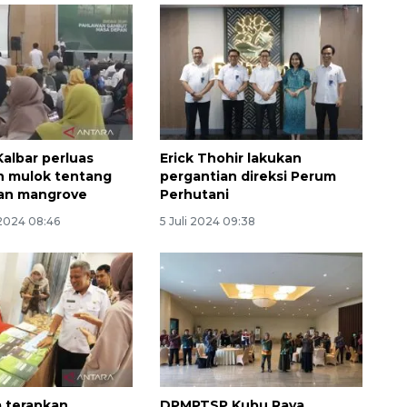
albar perluas
Erick Thohir lakukan
n mulok tentang
pergantian direksi Perum
an mangrove
Perhutani
Belanja turis asing beri angin
segar bagi ekonomi
2024 08:46
5 Juli 2024 09:38
2026-08-05 09:00:00
 terapkan
DPMPTSP Kubu Raya