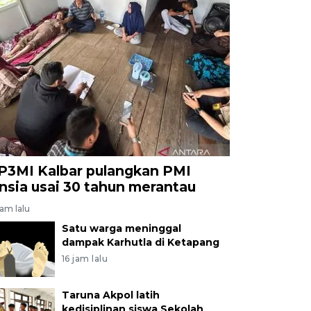
P3MI Kalbar pulangkan PMI
ansia usai 30 tahun merantau
jam lalu
Satu warga meninggal
dampak Karhutla di Ketapang
16 jam lalu
Taruna Akpol latih
kedisiplinan siswa Sekolah