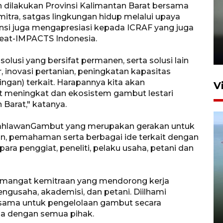
ah dilakukan Provinsi Kalimantan Barat bersama
itra, satgas lingkungan hidup melalui upaya
Karhutla Kalimantan Barat
insi juga mengapresiasi kepada ICRAF yang juga
terluas di Indonesia
Peat-IMPACTS Indonesia.
22 Juli 2026 10:51
solusi yang bersifat permanen, serta solusi lain
 inovasi pertanian, peningkatan kapasitas
ngan) terkait. Harapannya kita akan
V
 meningkat dan ekosistem gambut lestari
 Barat," katanya.
ahlawanGambut yang merupakan gerakan untuk
, pemahaman serta berbagai ide terkait dengan
ara penggiat, peneliti, pelaku usaha, petani dan
Optimalkan aset negara,
angat kemitraan yang mendorong kerja
Bulog luncurkan kawasan
ngusaha, akademisi, dan petani. Diilhami
bisnis di Pontianak
rsama untuk pengelolaan gambut secara
a dengan semua pihak.
22 Juli 2026 17:09