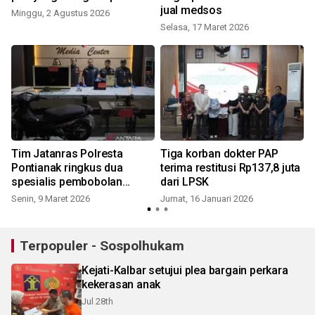
jual medsos
Minggu, 2 Agustus 2026
S
Selasa, 17 Maret 2026
Tim Jatanras Polresta
Tiga korban dokter PAP
Pontianak ringkus dua
terima restitusi Rp137,8 juta
spesialis pembobolan
dari LPSK
rumah
Senin, 9 Maret 2026
Jumat, 16 Januari 2026
M
Terpopuler - Sospolhukam
Kejati-Kalbar setujui plea bargain perkara
kekerasan anak
Jul 28th