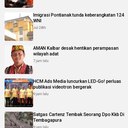
Imigrasi Pontianak tunda keberangkatan 124
WNI
Jul 28th
AMAN Kalbar desak hentikan perampasan
wilayah adat
7 jam lalu
HCM Ads Media luncurkan LED-Go! perluas
publikasi videotron bergerak
9 jam lalu
Satgas Cartenz Tembak Seorang Dpo Kkb Di
Tembagapura
9 jam lalu