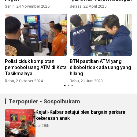
Senin, 24 November 2025
Selasa, 22 April 2025
S
Polisi ciduk komplotan
BTN pastikan ATM yang
pembobol uang ATM di Kota
dibobol tidak ada uang yang
Tasikmalaya
hilang
Rabu, 2 Oktober 2024
Rabu, 21 Juni 2023
Terpopuler - Sospolhukam
Kejati-Kalbar setujui plea bargain perkara
kekerasan anak
Jul 28th